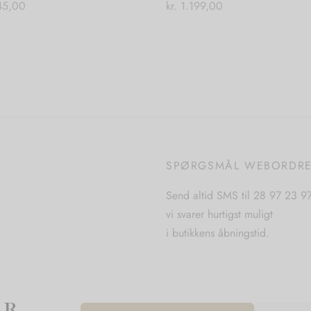
5,00
kr.
1.199,00
Dette
 til kurv
Vælg muligheder
vare
har
flere
varianter.
Mulighederne
kan
vælges
SPØRGSMÅL WEBORDR
på
varesiden
Send altid SMS til 28 97 23 9
vi svarer hurtigst muligt
i butikkens åbningstid.