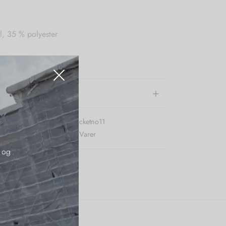
, 35 % polyester
00 % polyester
e information
r (SKU):
Karmamiacoryjacketno11
:
Jakker
,
Karmamia
,
Nye Varer
 og