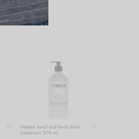
Verden hand and body balm
herbanum 500 ml