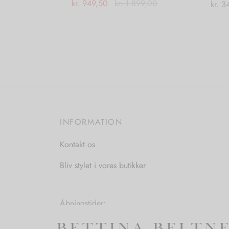
kr.
949,50
kr.
1.899,00
kr.
34
Dette
Vælg muligheder
Tilføj
vare
har
flere
varianter.
Mulighederne
kan
vælges
INFORMATION
på
varesiden
Kontakt os
Bliv stylet i vores butikker
Åbningstider:
Mandag-Fredag: 11.00-17.30