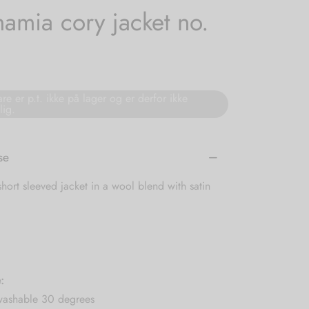
amia cory jacket no.
re er p.t. ikke på lager og er derfor ikke
lig.
se
ort sleeved jacket in a wool blend with satin
:
ashable 30 degrees