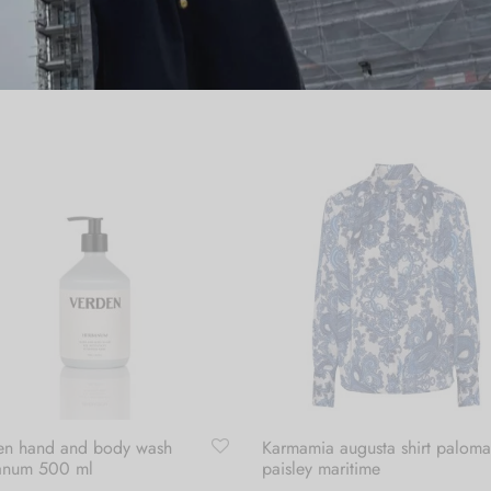
en hand and body wash
Karmamia augusta shirt paloma
anum 500 ml
paisley maritime