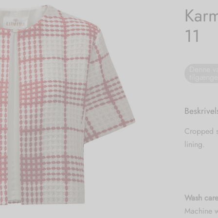
Karm
11
Denne va
tilgænge
Beskrivel
Cropped sh
lining.
Wash care
Machine w