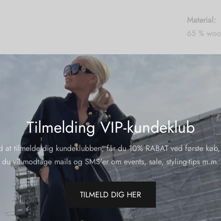
Material:
65 % wool
Lining: 1
Yderliger
Varenumme
Tilmelding VIP-kundeklub
Kategorier
d at tilmelde dig kundeklubben, får du 10% RABAT ved første køb,
du vil modtage mails og SMS'er om events, sale, styling-tips m.m.
Del
TILMELD DIG HER