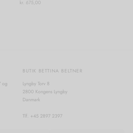
kr.
675,00
Tilføj til kurv
E
BUTIK BETTINA BELTNER
7 og
Lyngby Torv 8
2800 Kongens Lyngby
Danmark
Tlf. +45 2897 2397
CVR. nr. 42483397