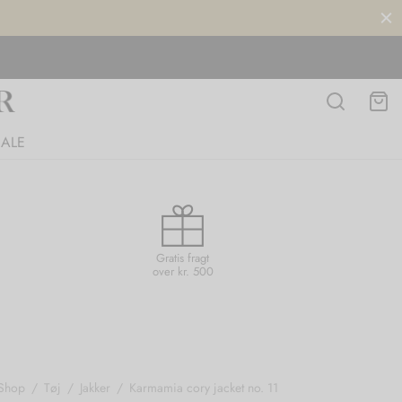
SALE
Gratis fragt
over kr. 500
Shop
/
Tøj
/
Jakker
/
Karmamia cory jacket no. 11