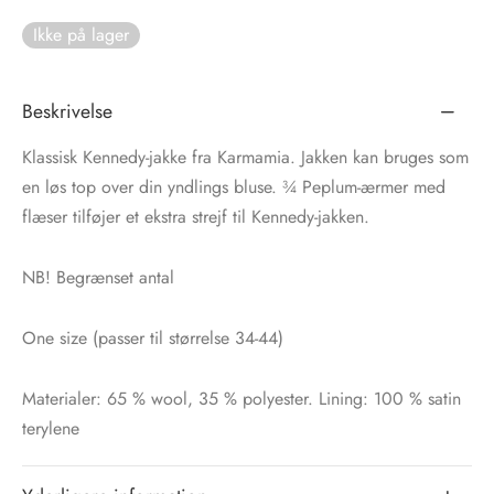
Ikke på lager
tröm
s
nalsin
ter
Beskrivelse
numb
Klassisk Kennedy-jakke fra Karmamia. Jakken kan bruges som
en løs top over din yndlings bluse. ¾ Peplum-ærmer med
 Biz Copenhagen
shirts
flæser tilføjer et ekstra strejf til Kennedy-jakken.
e Schnoor
e
NB! Begrænset antal
es from the atelier
ts
-50%
One size (passer til størrelse 34-44)
n Pioneers
Materialer: 65 % wool, 35 % polyester. Lining: 100 % satin
terylene