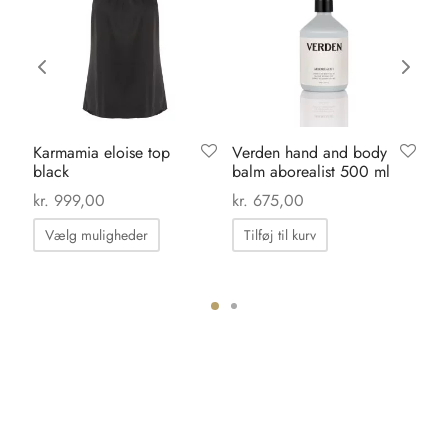
Karmamia eloise top
Verden hand and body
Or
black
balm aborealist 500 ml
da
kr
kr.
999,00
kr.
675,00
Dette
Vælg muligheder
Tilføj til kurv
vare
har
flere
varianter.
Mulighederne
kan
vælges
på