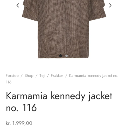
nhagen Shoes
igans
læder
ne Studios
er
ie
amia
r
eloo
Forside
/
Shop
/
Tøj
/
Frakker
/
Karmamia kennedy jacket no.
116
té Essentiel
uits
Karmamia kennedy jacket
noer
no. 116
o
r
kr.
1.999,00
 Cruz
rdele