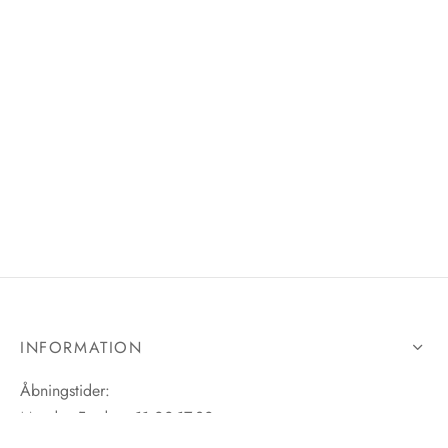
INFORMATION
Åbningstider:
Mandag-Fredag: 11.00-17.30
Lørdag: 11.00-15.00