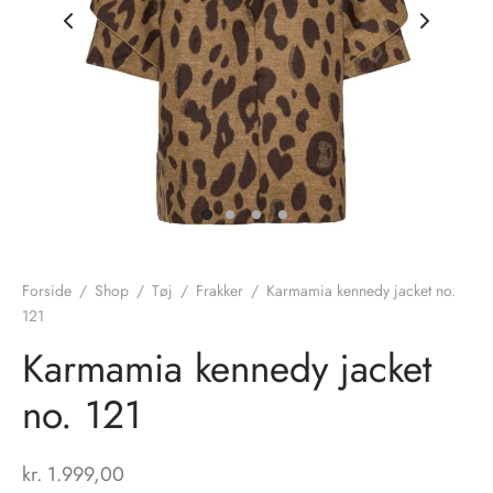
nhagen Shoes
igans
læder
ne Studios
er
ie
amia
r
eloo
Forside
/
Shop
/
Tøj
/
Frakker
/
Karmamia kennedy jacket no.
121
té Essentiel
uits
Karmamia kennedy jacket
noer
no. 121
o
r
kr.
1.999,00
 Cruz
rdele