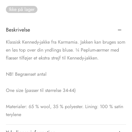
Ikke på lager
tröm
s
nalsin
ter
Beskrivelse
numb
Klassisk Kennedy-jakke fra Karmamia. Jakken kan bruges som
en løs top over din yndlings bluse. ¾ Peplum-ærmer med
 Biz Copenhagen
shirts
flæser tilføjer et ekstra strejf til Kennedy-jakken.
e Schnoor
e
NB! Begrænset antal
es from the atelier
ts
-50%
One size (passer til størrelse 34-44)
n Pioneers
Materialer: 65 % wool, 35 % polyester. Lining: 100 % satin
terylene