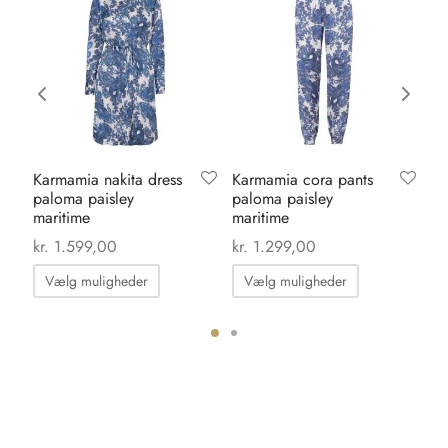
Karmamia nakita dress
Karmamia cora pants
Ve
paloma paisley
paloma paisley
wa
maritime
maritime
ml
kr.
1.599,00
kr.
1.299,00
kr.
Dette
Dette
Vælg muligheder
Vælg muligheder
T
vare
vare
har
har
flere
flere
ter.
varianter.
varianter.
hederne
Mulighederne
Mulighedern
kan
kan
s