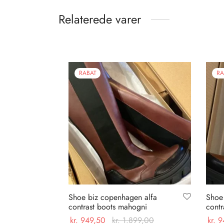
Relaterede varer
RABAT
RA
Shoe biz copenhagen alfa
Shoe
contrast boots mahogni
contr
kr.
949,50
kr.
1.899,00
kr.
9