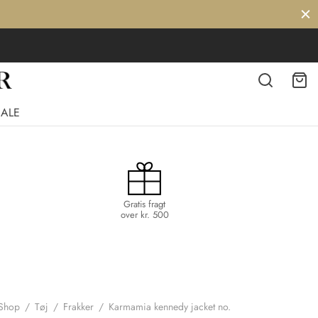
SALE
Gratis fragt
over kr. 500
Shop
/
Tøj
/
Frakker
/
Karmamia kennedy jacket no.