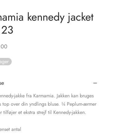
amia kennedy jacket
123
,00
lager
se
Kennedy-jakke fra Karmamia. Jakken kan bruges
s top over din yndlings bluse. ¾ Peplum-ærmer
tilføjer et ekstra strejf til Kennedy-jakken.
nset antal