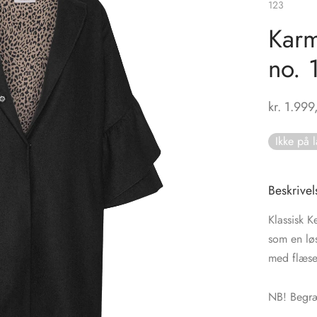
123
Karm
no. 
kr.
1.999
Ikke på 
Beskrivel
Klassisk 
som en lø
med flæser 
NB! Begræ