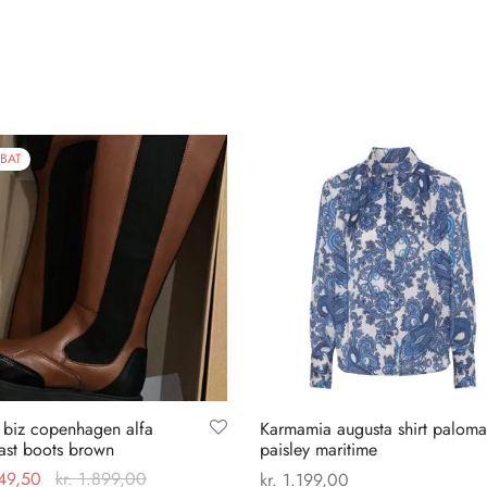
BAT
 biz copenhagen alfa
Karmamia augusta shirt paloma
ast boots brown
paisley maritime
49,50
kr.
1.899,00
kr.
1.199,00