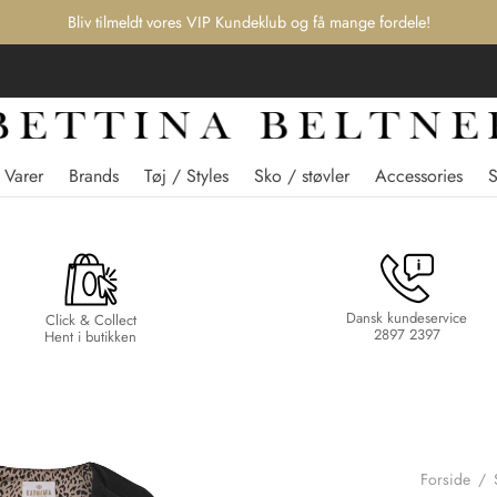
Bliv tilmeldt vores VIP Kundeklub og få mange fordele!
 Varer
Brands
Tøj / Styles
Sko / støvler
Accessories
Dansk kundeservice
Click & Collect
2897 2397
Hent i butikken
Forside
/