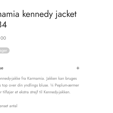
amia kennedy jacket
84
,00
lager
se
Kennedy-jakke fra Karmamia. Jakken kan bruges
s top over din yndlings bluse. ¾ Peplum-ærmer
tilføjer et ekstra strejf til Kennedy-jakken.
nset antal