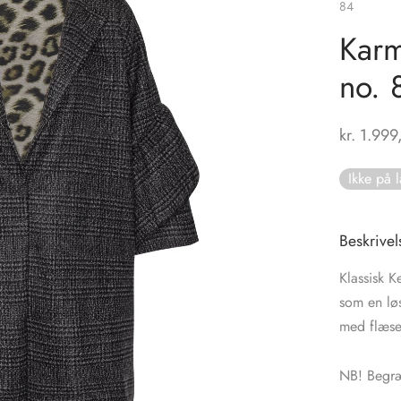
84
Karm
no. 
kr.
1.999
Ikke på 
Beskrivel
Klassisk 
som en lø
med flæser 
NB! Begræ