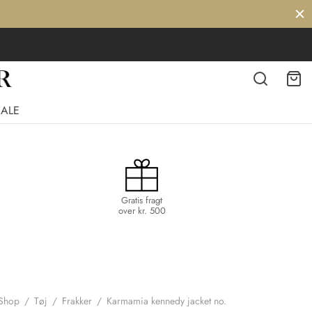
SALE
Gratis fragt
over kr. 500
Shop
/
Tøj
/
Frakker
/
Karmamia kennedy jacket no.