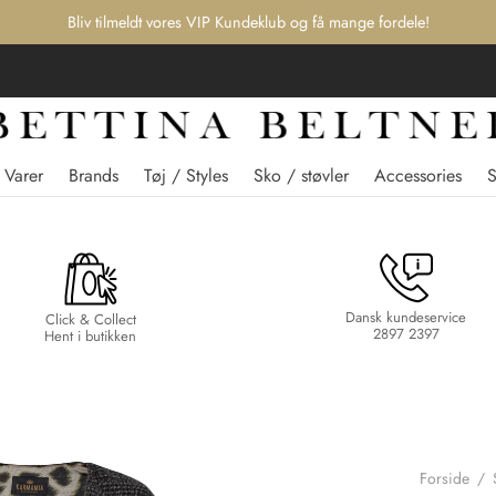
Bliv tilmeldt vores VIP Kundeklub og få mange fordele!
 Varer
Brands
Tøj / Styles
Sko / støvler
Accessories
Dansk kundeservice
Click & Collect
2897 2397
Hent i butikken
Forside
/