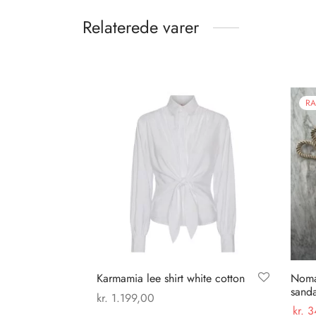
Relaterede varer
RA
Karmamia lee shirt white cotton
Noma
sand
kr.
1.199,00
kr.
3
Dette