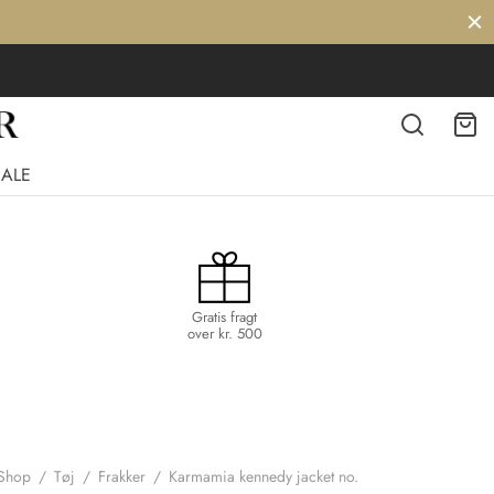
SALE
Gratis fragt
over kr. 500
Shop
/
Tøj
/
Frakker
/
Karmamia kennedy jacket no.