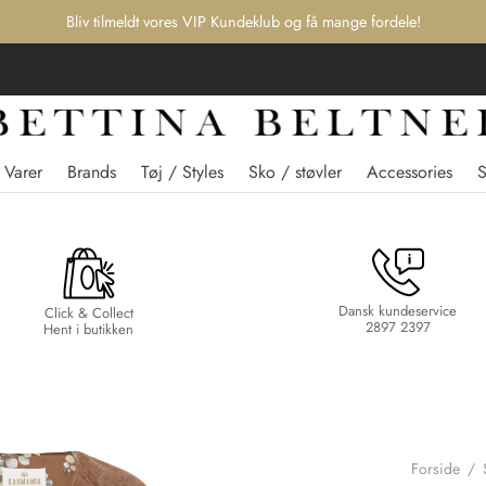
Bliv tilmeldt vores VIP Kundeklub og få mange fordele!
 Varer
Brands
Tøj / Styles
Sko / støvler
Accessories
Dansk kundeservice
Click & Collect
2897 2397
Hent i butikken
Forside
/