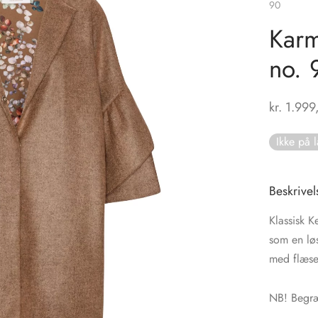
90
Karm
no. 
kr.
1.999
Ikke på 
Beskrivel
Klassisk 
som en lø
med flæser 
NB! Begræ