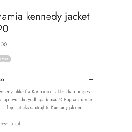
amia kennedy jacket
90
,00
lager
se
Kennedy-jakke fra Karmamia. Jakken kan bruges
s top over din yndlings bluse. ¾ Peplum-ærmer
tilføjer et ekstra strejf til Kennedy-jakken.
nset antal