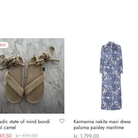
BAT
dic state of mind bondi
Karmamia nakita maxi dress
al camel
paloma paisley maritime
49,50
kr.
699,00
kr.
1.799,00