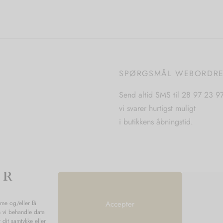
flere
flere
varianter.
varianter.
Mulighederne
Mulighederne
kan
kan
vælges
vælges
på
på
SPØRGSMÅL WEBORDR
varesiden
varesiden
Send altid SMS til 28 97 23 9
vi svarer hurtigst muligt
i butikkens åbningstid.
mme og/eller få
Accepter
n vi behandle data
 dit samtykke eller