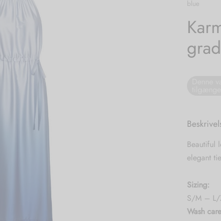
blue
Karm
grad
Denne va
tilgænge
Beskrivel
Beautiful 
elegant ti
Sizing:
S/M – L/
Wash care