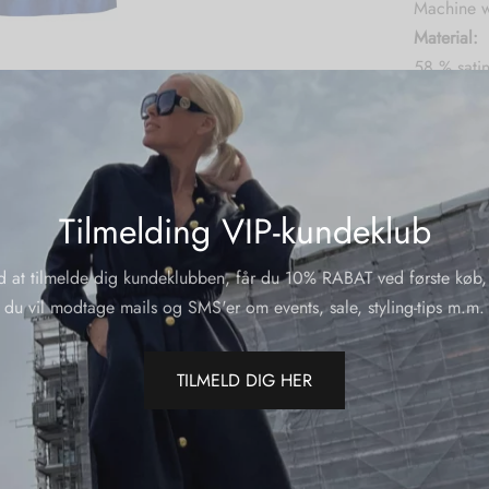
Machine w
Material:
58 % sati
polyester
Varenumme
Kategorier
Tilmelding VIP-kundeklub
Del
d at tilmelde dig kundeklubben, får du 10% RABAT ved første køb,
du vil modtage mails og SMS'er om events, sale, styling-tips m.m.
TILMELD DIG HER