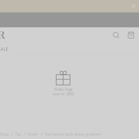
SALE
Gratis fragt
over kr. 500
Shop
/
Tøj
/
Kjoler
/
Karmamia layla dress gradient