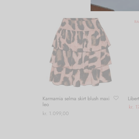
RA
Karmamia selma skirt blush maxi
Liber
leo
kr.
1
kr.
1.099,00
Vælg
Tilføj til kurv