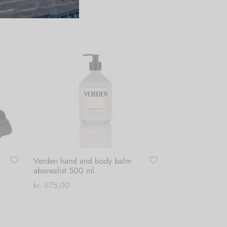
Verden hand and body balm
aborealist 500 ml
kr.
675,00
Tilføj til kurv