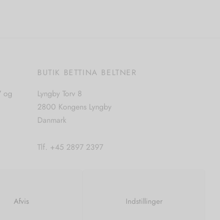
E
BUTIK BETTINA BELTNER
7 og
Lyngby Torv 8
2800 Kongens Lyngby
Danmark
Tlf. +45 2897 2397
CVR. nr. 42483397
Afvis
Indstillinger