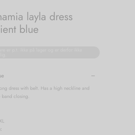
amia layla dress
ient blue
re er p.t. ikke på lager og er derfor ikke
lig.
se
long dress with belt. Has a high neckline and
e band closing.
XL
: