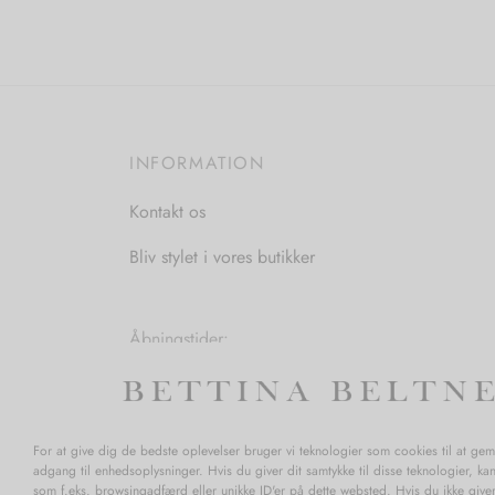
INFORMATION
Kontakt os
Bliv stylet i vores butikker
Åbningstider:
Mandag-Fredag: 11.00-17.30
Lørdag: 11.00-15.00
For at give dig de bedste oplevelser bruger vi teknologier som cookies til at ge
adgang til enhedsoplysninger. Hvis du giver dit samtykke til disse teknologier, ka
som f.eks. browsingadfærd eller unikke ID'er på dette websted. Hvis du ikke giver