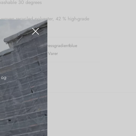
ashable 30 degrees
n-woven recycled polyester, 42 % high-grade
r (SKU):
Karmamialayladressgradientblue
:
Karmamia
,
Kjoler
,
Nye Varer
 og