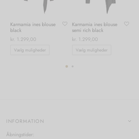
Karmamia ines blouse
Karmamia ines blouse
Ka
black
semi rich black
bl
kr.
1.299,00
kr.
1.299,00
kr.
Dette
Dette
Vælg muligheder
Vælg muligheder
T
vare
vare
har
har
flere
flere
ter.
varianter.
varianter.
hederne
Mulighederne
Mulighedern
kan
kan
s
vælges
vælges
på
på
INFORMATION
iden
varesiden
varesiden
Åbningstider: