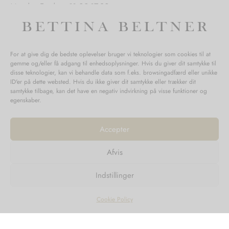
Mandag-Fredag: 11.00-17.30
Lørdag: 11.00-15.00
For at give dig de bedste oplevelser bruger vi teknologier som cookies til at
gemme og/eller få adgang til enhedsoplysninger. Hvis du giver dit samtykke til
SPØRGSMÅL WEBORDRE
disse teknologier, kan vi behandle data som f.eks. browsingadfærd eller unikke
ID'er på dette websted. Hvis du ikke giver dit samtykke eller trækker dit
BUTIK BETTINA BELTNER
samtykke tilbage, kan det have en negativ indvirkning på visse funktioner og
egenskaber.
Accepter
Afvis
Returnering
Indstillinger
Handelsvilkår
Persondata
Cookie Policy
©2023
Design'R'us