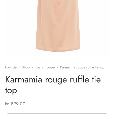
nhagen Shoes
igans
læder
ne Studios
er
ie
amia
r
eloo
Forside
/
Shop
/
Tøj
/
Toppe
/
Karmamia rouge ruffle tie top
té Essentiel
uits
Karmamia rouge ruffle tie
top
noer
o
r
kr.
899,00
 Cruz
rdele