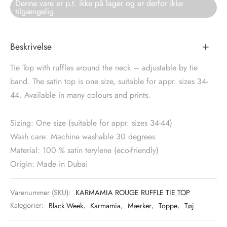
Denne vare er p.t. ikke på lager og er derfor ikke
tilgængelig.
tröm
s
nalsin
ter
Beskrivelse
Tie Top with ruffles around the neck – adjustable by tie
numb
band. The satin top is one size, suitable for appr. sizes 34-
44. Available in many colours and prints.
 Biz Copenhagen
shirts
e Schnoor
e
Sizing: One size (suitable for appr. sizes 34-44)
Wash care: Machine washable 30 degrees
es from the atelier
ts
-50%
Material: 100 % satin terylene (eco-friendly)
Origin: Made in Dubai
n Pioneers
Varenummer (SKU):
KARMAMIA ROUGE RUFFLE TIE TOP
Kategorier:
Black Week
,
Karmamia
,
Mærker
,
Toppe
,
Tøj