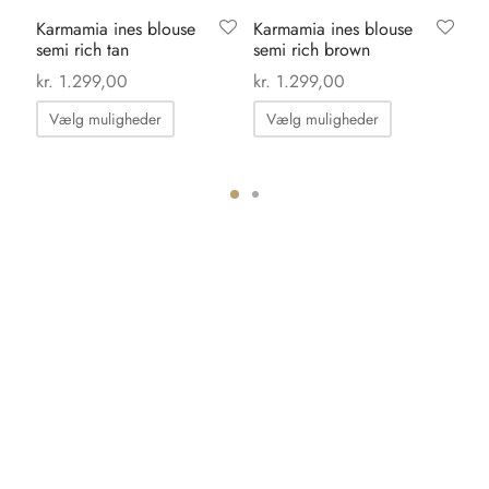
Karmamia ines blouse
Karmamia ines blouse
Sh
semi rich tan
semi rich brown
al
ma
kr.
1.299,00
kr.
1.299,00
kr
Dette
Dette
Vælg muligheder
Vælg muligheder
vare
vare
har
har
flere
flere
ter.
varianter.
varianter.
hederne
Mulighederne
Mulighedern
kan
kan
s
vælges
vælges
på
på
iden
varesiden
varesiden