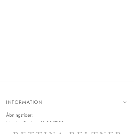
INFORMATION
Åbningstider:
Mandag-Fredag: 11.00-17.30
Lørdag: 11.00-15.00