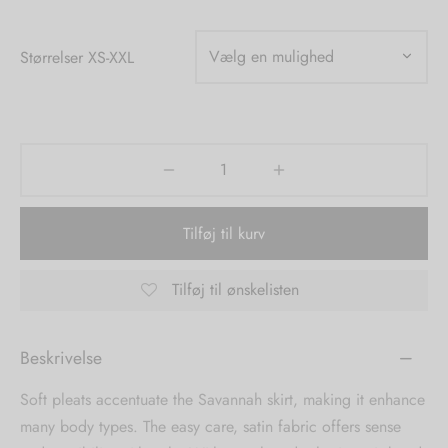
tröm
s
Størrelser XS-XXL
nalsin
ter
numb
 Biz Copenhagen
shirts
Tilføj til kurv
e Schnoor
e
es from the atelier
ts
Tilføj til ønskelisten
-50%
n Pioneers
Beskrivelse
Soft pleats accentuate the Savannah skirt, making it enhance
many body types. The easy care, satin fabric offers sense