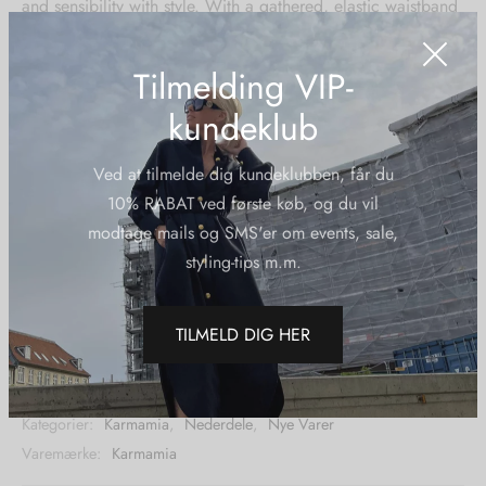
and sensibility with style. With a gathered, elastic waistband
the Savannah skirt can be belted or worn alone with a
blouse tucked in or left out.
Tilmelding VIP-
kundeklub
Ved at tilmelde dig kundeklubben, får du
Sizing:
10% RABAT ved første køb, og du vil
One size (suitable for appr. sizes 34-44)
modtage mails og SMS'er om events, sale,
Wash care:
styling-tips m.m.
Machine washable 30 degrees
Material:
75 % triacetate, 25 % polyester
TILMELD DIG HER
Varenummer (SKU):
Karmamiasavannahskirtsemirichcoral
Kategorier:
Karmamia
,
Nederdele
,
Nye Varer
Varemærke:
Karmamia