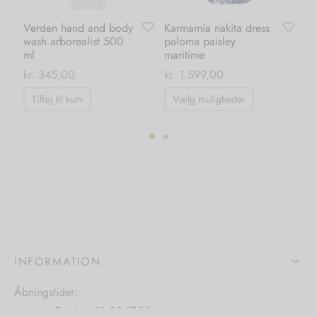
Verden hand and body
Karmamia nakita dress
Ka
wash arborealist 500
paloma paisley
dr
ml
maritime
ma
kr.
345,00
kr.
1.599,00
kr.
Dette
Tilføj til kurv
Vælg muligheder
vare
har
flere
ter.
varianter.
hederne
Mulighedern
kan
s
vælges
på
iden
INFORMATION
varesiden
Åbningstider:
Mandag-Fredag: 11.00-17.30