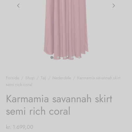
nhagen Shoes
igans
læder
ne Studios
er
ie
amia
r
eloo
Forside
/
Shop
/
Tøj
/
Nederdele
/
Karmamia savannah skirt
semi rich coral
té Essentiel
uits
Karmamia savannah skirt
noer
semi rich coral
o
r
kr.
1.699,00
 Cruz
rdele