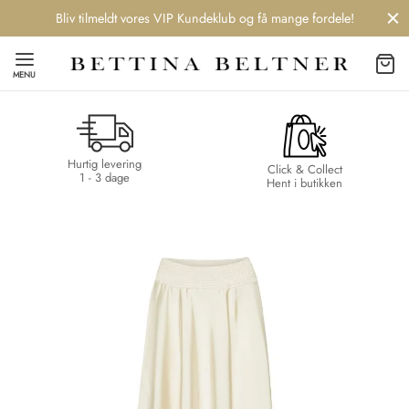
Bliv tilmeldt vores VIP Kundeklub og få mange fordele!
MENU
Hurtig levering
Back
Back
Back
Back
Click & Collect
1 - 3 dage
Hent i butikken
NDS
/ STYLES
 / STØVLER
ESSORIES
 DAY
re
er
uche
r
aler
edragt
ter
ker
nhagen Muse
er
er
r