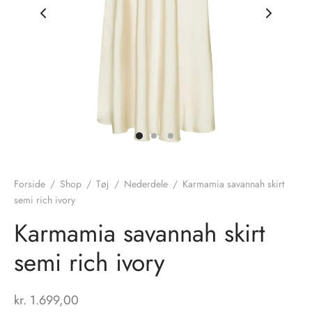
nhagen Shoes
igans
læder
ne Studios
er
ie
amia
r
eloo
Forside
/
Shop
/
Tøj
/
Nederdele
/
Karmamia savannah skirt
semi rich ivory
té Essentiel
uits
Karmamia savannah skirt
noer
semi rich ivory
o
r
kr.
1.699,00
 Cruz
rdele