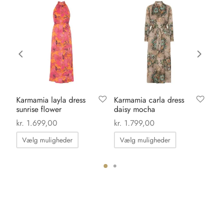
Karmamia layla dress
Karmamia carla dress
Or
sunrise flower
daisy mocha
da
kr
kr.
1.699,00
kr.
1.799,00
Dette
Dette
Vælg muligheder
Vælg muligheder
vare
vare
har
har
flere
flere
ter.
varianter.
varianter.
hederne
Mulighederne
Mulighedern
kan
kan