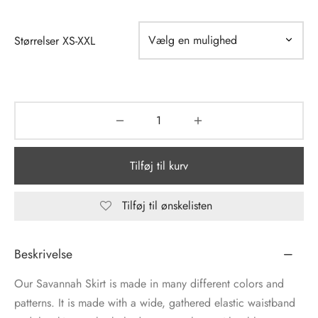
tröm
s
Størrelser XS-XXL
nalsin
ter
numb
 Biz Copenhagen
shirts
Tilføj til kurv
e Schnoor
e
es from the atelier
ts
Tilføj til ønskelisten
-50%
n Pioneers
Beskrivelse
Our Savannah Skirt is made in many different colors and
patterns. It is made with a wide, gathered elastic waistband