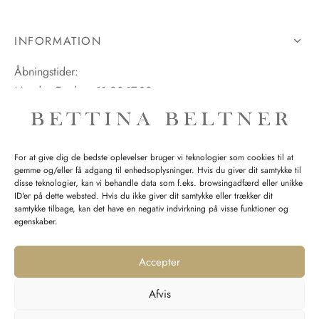
INFORMATION
Åbningstider:
Mandag-Fredag: 11.00-17.30
Lørdag: 11.00-15.00
For at give dig de bedste oplevelser bruger vi teknologier som cookies til at
gemme og/eller få adgang til enhedsoplysninger. Hvis du giver dit samtykke til
SPØRGSMÅL WEBORDRE
disse teknologier, kan vi behandle data som f.eks. browsingadfærd eller unikke
ID'er på dette websted. Hvis du ikke giver dit samtykke eller trækker dit
BUTIK BETTINA BELTNER
samtykke tilbage, kan det have en negativ indvirkning på visse funktioner og
egenskaber.
Accepter
Afvis
Returnering