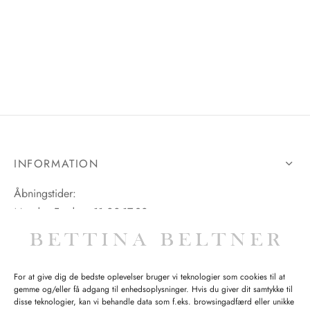
INFORMATION
Åbningstider:
Mandag-Fredag: 11.00-17.30
Lørdag: 11.00-15.00
For at give dig de bedste oplevelser bruger vi teknologier som cookies til at
gemme og/eller få adgang til enhedsoplysninger. Hvis du giver dit samtykke til
SPØRGSMÅL WEBORDRE
disse teknologier, kan vi behandle data som f.eks. browsingadfærd eller unikke