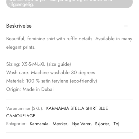
tilgængelig.
tröm
s
Beskrivelse
nalsin
ter
Beautiful, feminine shirt with ruffle details. Available in many
numb
elegant prints.
 Biz Copenhagen
shirts
Sizing: XS-S-M-L-XL (size guide)
Wash care: Machine washable 30 degrees
e Schnoor
e
Material: 100 % satin terylene (eco-friendly)
es from the atelier
ts
Origin: Made in Dubai
-50%
n Pioneers
Varenummer (SKU):
KARMAMIA STELLA SHIRT BLUE
CAMOUFLAGE
Kategorier:
Karmamia
,
Mærker
,
Nye Varer
,
Skjorter
,
Tøj