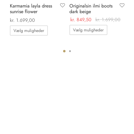
Karmamia layla dress
Originalsin ilmi boots
Sh
sunrise flower
dark beige
al
br
0
kr.
849,50
kr.
1.699,00
kr.
1.699,00
kr
Dette
Dette
Vælg muligheder
Vælg muligheder
vare
vare
har
har
flere
flere
ter.
varianter.
varianter.
hederne
Mulighedern
Mulighederne
kan
kan
s
vælges
vælges
på
på
iden
varesiden
varesiden