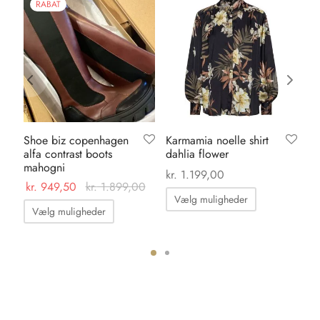
RABAT
Shoe biz copenhagen
Karmamia noelle shirt
Ka
alfa contrast boots
dahlia flower
se
mahogni
kr.
1.199,00
kr.
kr.
949,50
kr.
1.899,00
Dette
Vælg muligheder
Dette
vare
Vælg muligheder
vare
har
har
flere
flere
varianter.
varianter.
ter.
Mulighedern
Mulighederne
hederne
kan