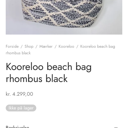
tröm
s
nalsin
ter
numb
Forside
/
Shop
/
Mærker
/
Kooreloo
/
Kooreloo beach bag
rhombus black
 Biz Copenhagen
shirts
Kooreloo beach bag
e Schnoor
e
rhombus black
es from the atelier
ts
-50%
kr.
4.299,00
n Pioneers
Ikke på lager
Beskrivelse