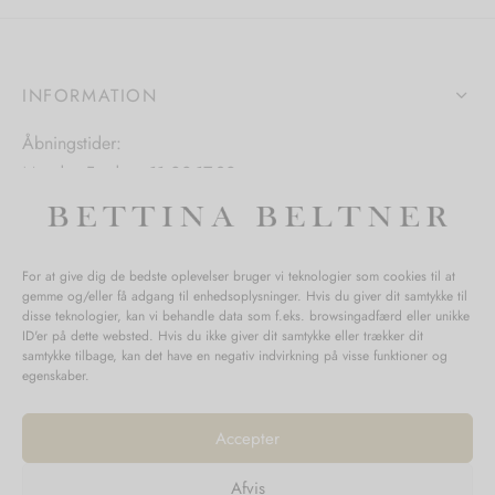
vælges
vælges
s
på
på
varesiden
varesiden
INFORMATION
iden
Åbningstider:
Mandag-Fredag: 11.00-17.30
Lørdag: 11.00-15.00
For at give dig de bedste oplevelser bruger vi teknologier som cookies til at
gemme og/eller få adgang til enhedsoplysninger. Hvis du giver dit samtykke til
SPØRGSMÅL WEBORDRE
disse teknologier, kan vi behandle data som f.eks. browsingadfærd eller unikke
ID'er på dette websted. Hvis du ikke giver dit samtykke eller trækker dit
BUTIK BETTINA BELTNER
samtykke tilbage, kan det have en negativ indvirkning på visse funktioner og
egenskaber.
Accepter
Afvis