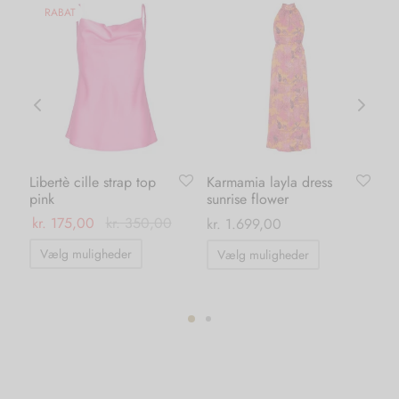
RABAT
Libertè cille strap top
Karmamia layla dress
Ve
pink
sunrise flower
ba
kr.
175,00
kr.
350,00
kr.
1.699,00
kr.
Dette
Dette
Vælg muligheder
Vælg muligheder
T
vare
vare
har
har
flere
flere
varianter.
varianter.
ter.
Mulighederne
Mulighedern
hederne
kan
kan