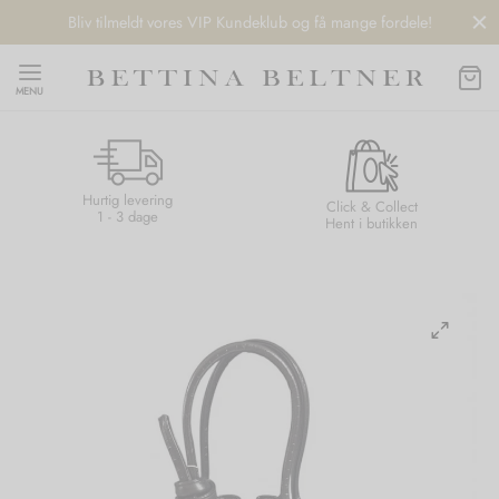
Bliv tilmeldt vores VIP Kundeklub og få mange fordele!
MENU
Hurtig levering
Back
Back
Back
Back
Click & Collect
1 - 3 dage
Hent i butikken
NDS
/ STYLES
 / STØVLER
ESSORIES
 DAY
re
er
uche
r
aler
edragt
ter
ker
nhagen Muse
er
er
r