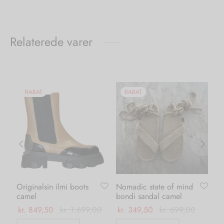
Relaterede varer
RABAT
RABAT
Originalsin ilmi boots
Nomadic state of mind
Ka
camel
bondi sandal camel
da
kr.
849,50
kr.
1.699,00
kr.
349,50
kr.
699,00
kr.
Dette
Dette