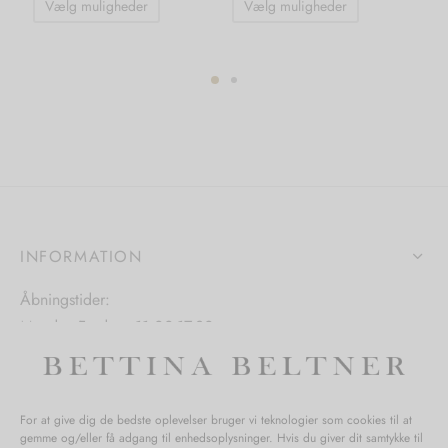
Vælg muligheder
Vælg muligheder
vare
vare
har
har
flere
flere
varianter.
varianter.
Mulighederne
Mulighedern
kan
kan
vælges
vælges
på
på
varesiden
varesiden
INFORMATION
Åbningstider:
Mandag-Fredag: 11.00-17.30
Lørdag: 11.00-15.00
For at give dig de bedste oplevelser bruger vi teknologier som cookies til at
gemme og/eller få adgang til enhedsoplysninger. Hvis du giver dit samtykke til
SPØRGSMÅL WEBORDRE