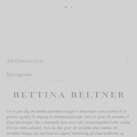
har
har
flere
flere
ter.
varianter.
varianter.
hederne
Mulighedern
Mulighederne
kan
kan
s
vælges
vælges
på
på
iden
varesiden
INFORMATION
varesiden
Åbningstider:
Mandag-Fredag: 11.00-17.30
Lørdag: 11.00-15.00
For at give dig de bedste oplevelser bruger vi teknologier som cookies til at
gemme og/eller få adgang til enhedsoplysninger. Hvis du giver dit samtykke til
SPØRGSMÅL WEBORDRE
disse teknologier, kan vi behandle data som f.eks. browsingadfærd eller unikke
ID'er på dette websted. Hvis du ikke giver dit samtykke eller trækker dit
BUTIK BETTINA BELTNER
samtykke tilbage, kan det have en negativ indvirkning på visse funktioner og