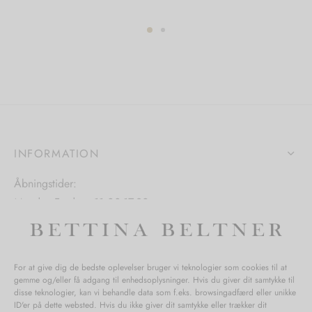
har
har
flere
flere
varianter.
varianter.
ter.
Mulighederne
Mulighedern
hederne
kan
kan
vælges
vælges
s
på
på
varesiden
varesiden
iden
INFORMATION
Åbningstider:
Mandag-Fredag: 11.00-17.30
Lørdag: 11.00-15.00
For at give dig de bedste oplevelser bruger vi teknologier som cookies til at
gemme og/eller få adgang til enhedsoplysninger. Hvis du giver dit samtykke til
SPØRGSMÅL WEBORDRE
disse teknologier, kan vi behandle data som f.eks. browsingadfærd eller unikke
ID'er på dette websted. Hvis du ikke giver dit samtykke eller trækker dit