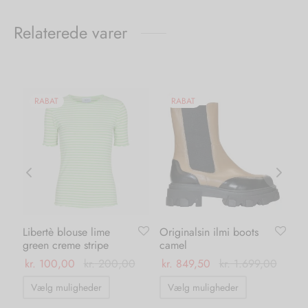
Relaterede varer
RABAT
RABAT
Libertè blouse lime
Originalsin ilmi boots
Ka
green creme stripe
camel
pa
ma
kr.
100,00
kr.
200,00
kr.
849,50
kr.
1.699,00
kr.
Dette
Dette
Vælg muligheder
Vælg muligheder
vare
vare