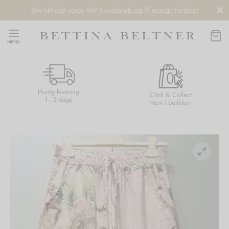
Bliv tilmeldt vores VIP Kundeklub og få mange fordele!
MENU
Hurtig levering
Back
Back
Back
Back
Click & Collect
1 - 3 dage
Hent i butikken
NDS
/ STYLES
 / STØVLER
ESSORIES
 DAY
re
er
uche
r
aler
edragt
ter
ker
nhagen Muse
er
er
r