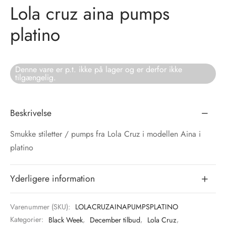
Lola cruz aina pumps
tröm
s
platino
nalsin
ter
Denne vare er p.t. ikke på lager og er derfor ikke
numb
tilgængelig.
 Biz Copenhagen
shirts
Beskrivelse
e Schnoor
e
Smukke stiletter / pumps fra Lola Cruz i modellen Aina i
es from the atelier
ts
platino
-50%
n Pioneers
Yderligere information
Varenummer (SKU):
LOLACRUZAINAPUMPSPLATINO
Kategorier:
Black Week
,
December tilbud
,
Lola Cruz
,