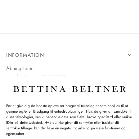
INFORMATION
Åbningstider:
Mandag-Fredag: 11.00-17.30
Lørdag: 11.00-15.00
For at give dig de bedste oplevelser bruger vi teknologier som cookies til at
gemme og/eller få adgang til enhedsoplysninger. Hvis du giver dit samtykke til
SPØRGSMÅL WEBORDRE
disse teknologier, kan vi behandle data som f.eks. browsingadfærd eller unikke
ID'er på dette websted. Hvis du ikke giver dit samtykke eller trækker dit
BUTIK BETTINA BELTNER
samtykke tilbage, kan det have en negativ indvirkning på visse funktioner og
egenskaber.