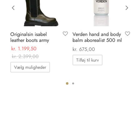
Originalsin isabel
Verden hand and body
Ve
leather boots army
balm aborealist 500 ml
wa
ml
kr.
1.199,50
kr.
675,00
kr.
kr.
2.399,00
Tilføj til kurv
Dette
T
Vælg muligheder
vare
har
flere
ter.
varianter.
hederne
Mulighederne
kan
s
vælges
på
iden