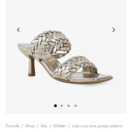
nhagen Shoes
igans
læder
ne Studios
er
ie
amia
r
eloo
té Essentiel
uits
noer
o
r
Forside
/
Shop
/
Sko
/
Stiletter
/
Lola cruz aina pumps platino
 Cruz
rdele