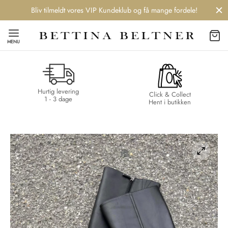
Bliv tilmeldt vores VIP Kundeklub og få mange fordele!
MENU
Hurtig levering
Back
Back
Back
Back
Click & Collect
1 - 3 dage
Hent i butikken
NDS
/ STYLES
 / STØVLER
ESSORIES
 DAY
re
er
uche
r
aler
edragt
ter
ker
nhagen Muse
er
er
r