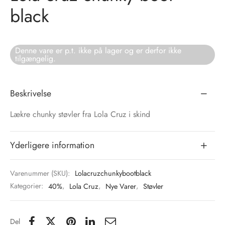
black
tröm
s
nalsin
ter
Denne vare er p.t. ikke på lager og er derfor ikke
tilgængelig.
numb
Beskrivelse
 Biz Copenhagen
shirts
Lækre chunky støvler fra Lola Cruz i skind
e Schnoor
e
es from the atelier
ts
Yderligere information
-50%
n Pioneers
Varenummer (SKU):
Lolacruzchunkybootblack
Kategorier:
40%
,
Lola Cruz
,
Nye Varer
,
Støvler
Del