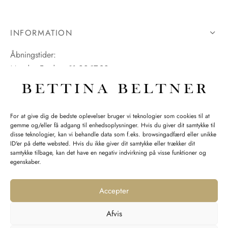
INFORMATION
Åbningstider:
Mandag-Fredag: 11.00-17.30
Lørdag: 11.00-15.00
For at give dig de bedste oplevelser bruger vi teknologier som cookies til at
gemme og/eller få adgang til enhedsoplysninger. Hvis du giver dit samtykke til
SPØRGSMÅL WEBORDRE
disse teknologier, kan vi behandle data som f.eks. browsingadfærd eller unikke
ID'er på dette websted. Hvis du ikke giver dit samtykke eller trækker dit
BUTIK BETTINA BELTNER
samtykke tilbage, kan det have en negativ indvirkning på visse funktioner og
egenskaber.
Accepter
Afvis
Returnering