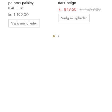
paloma paisley
dark beige
gr
maritime
kr.
849,50
kr.
1.699,00
kr
kr.
1.199,00
Dette
Vælg muligheder
Dette
vare
Vælg muligheder
vare
har
har
flere
flere
varianter.
ter.
varianter.
Mulighedern
hederne
Mulighederne
kan
kan
vælges
s
vælges
på
på
varesiden
iden
varesiden