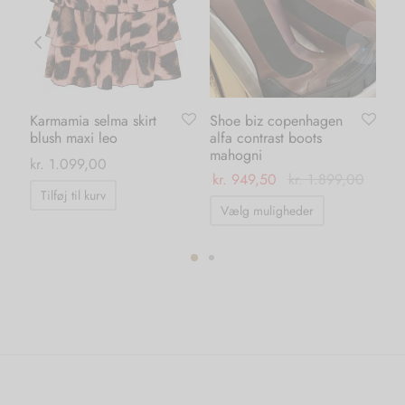
Karmamia selma skirt
Shoe biz copenhagen
Ka
blush maxi leo
alfa contrast boots
wh
mahogni
kr.
1.099,00
kr.
kr.
949,50
kr.
1.899,00
Tilføj til kurv
Dette
Vælg muligheder
vare
har
flere
ter.
varianter.
hederne
Mulighedern
kan
s
vælges
på
iden