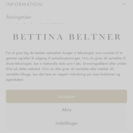
INFORMATION
varesiden
Åbningstider:
Mandag-Fredag: 11.00-17.30
Lørdag: 11.00-15.00
For at give dig de bedste oplevelser bruger vi teknologier som cookies til at
gemme og/eller få adgang til enhedsoplysninger. Hvis du giver dit samtykke til
SPØRGSMÅL WEBORDRE
disse teknologier, kan vi behandle data som f.eks. browsingadfærd eller unikke
ID'er på dette websted. Hvis du ikke giver dit samtykke eller trækker dit
BUTIK BETTINA BELTNER
samtykke tilbage, kan det have en negativ indvirkning på visse funktioner og
egenskaber.
Accepter
Afvis
Returnering
Indstillinger
Handelsvilkår