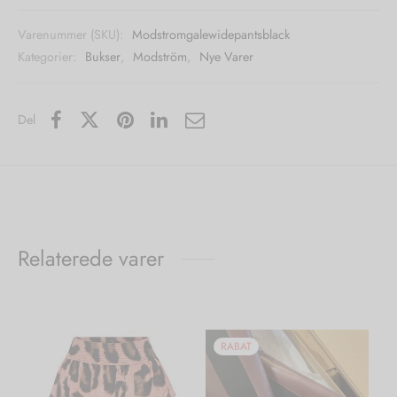
Varenummer (SKU):
Modstromgalewidepantsblack
Kategorier:
Bukser
,
Modström
,
Nye Varer
Del
Relaterede varer
RABAT