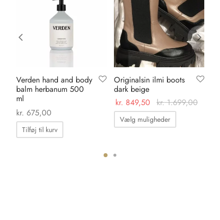
Verden hand and body
Originalsin ilmi boots
Sh
balm herbanum 500
dark beige
al
ml
br
kr.
849,50
kr.
1.699,00
kr
kr.
675,00
Dette
Vælg muligheder
vare
Tilføj til kurv
har
flere
varianter.
ter.
Mulighedern
hederne
kan
vælges
s