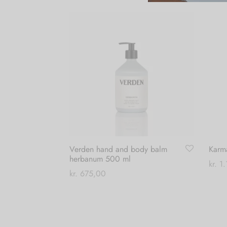
Verden hand and body balm
Karma
herbanum 500 ml
kr.
1.
kr.
675,00
Vælg
Tilføj til kurv