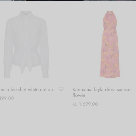
mia lee shirt white cotton
Karmamia layla dress sunrise
flower
199,00
kr.
1.699,00
Dette
 muligheder
Dette
Vælg muligheder
vare
vare
har
har
flere