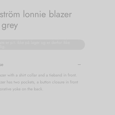
tröm lonnie blazer
 grey
re er p.t. ikke på lager og er derfor ikke
lig.
se
azer with a shirt collar and a tieband in front.
zer has two pockets, a button closure in front
orative yoke on the back.