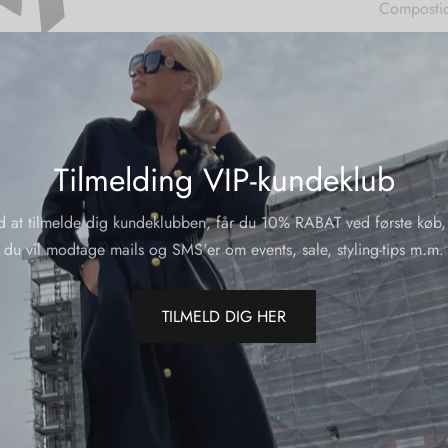
Compostio
Yderliger
Varenumme
Kategorier
Tilmelding VIP-kundeklub
Del
d at tilmelde dig kundeklubben, får du 10% RABAT ved første køb,
du vil modtage mails og SMS'er om events, sale, styling-tips m.m.
TILMELD DIG HER