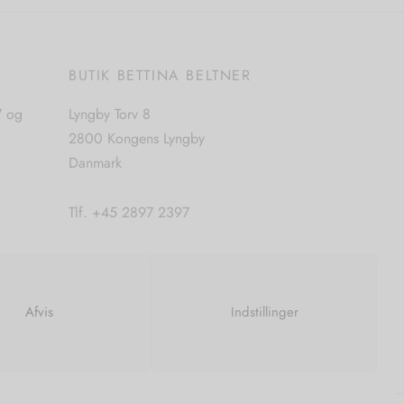
E
BUTIK BETTINA BELTNER
7 og
Lyngby Torv 8
2800 Kongens Lyngby
Danmark
Tlf. +45 2897 2397
CVR. nr. 42483397
Afvis
Indstillinger