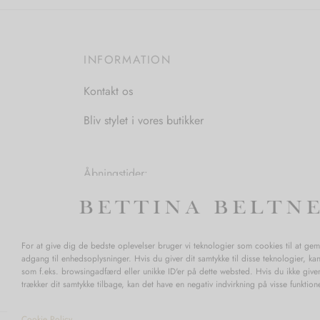
INFORMATION
Kontakt os
Bliv stylet i vores butikker
Åbningstider:
Mandag-Fredag: 11.00-17.30
Lørdag: 11.00-15.00
For at give dig de bedste oplevelser bruger vi teknologier som cookies til at ge
adgang til enhedsoplysninger. Hvis du giver dit samtykke til disse teknologier, ka
som f.eks. browsingadfærd eller unikke ID'er på dette websted. Hvis du ikke giver
trækker dit samtykke tilbage, kan det have en negativ indvirkning på visse funktio
Cookie Policy