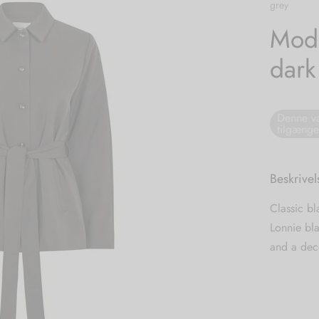
grey
Mods
dark
Denne va
tilgænge
Beskrivel
Classic bl
Lonnie bla
and a dec