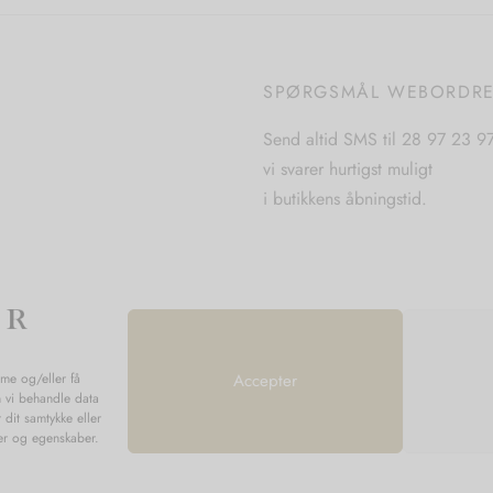
flere
varianter.
varianter.
Mulighederne
Mulighederne
kan
kan
SPØRGSMÅL WEBORDR
vælges
vælges
på
Send altid SMS til 28 97 23 9
på
varesiden
vi svarer hurtigst muligt
varesiden
i butikkens åbningstid.
mme og/eller få
Accepter
n vi behandle data
 dit samtykke eller
ner og egenskaber.