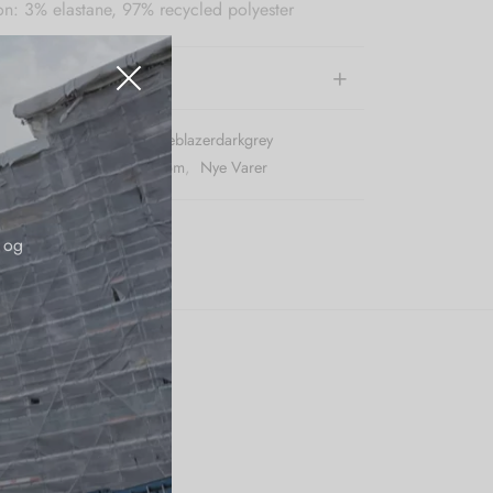
n: 3% elastane, 97% recycled polyester
e information
r (SKU):
Modstromlonnieblazerdarkgrey
:
40%
,
Blazere
,
Modström
,
Nye Varer
 og