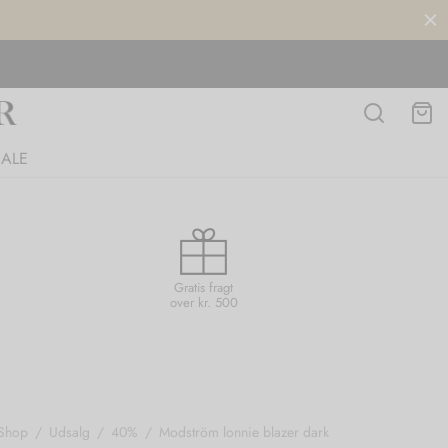
SALE
Gratis fragt
over kr. 500
Shop
/
Udsalg
/
40%
/
Modström lonnie blazer dark