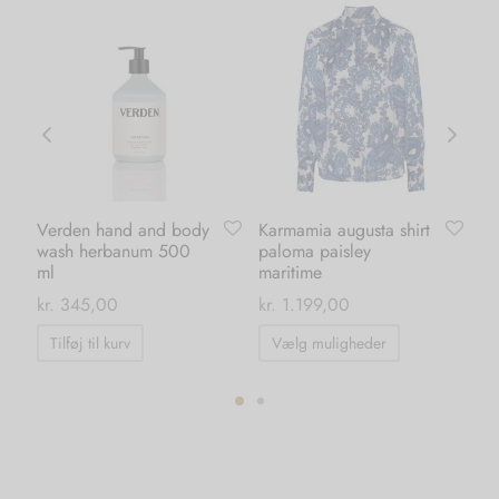
Verden hand and body
Karmamia augusta shirt
Sh
wash herbanum 500
paloma paisley
al
ml
maritime
ma
kr
kr.
345,00
kr.
1.199,00
Dette
Tilføj til kurv
Vælg muligheder
vare
har
flere
varianter.
Mulighedern