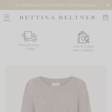
Bliv tilmeldt vores VIP Kundeklub og få mange fordele!
MENU
Hurtig levering
Back
Back
Back
Back
Click & Collect
1 - 3 dage
Hent i butikken
NDS
/ STYLES
 / STØVLER
ESSORIES
 DAY
re
er
uche
r
aler
edragt
ter
ker
nhagen Muse
er
er
r