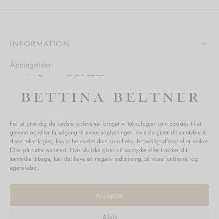
kan
vælges
på
INFORMATION
varesiden
Åbningstider:
Mandag-Fredag: 11.00-17.30
Lørdag: 11.00-15.00
For at give dig de bedste oplevelser bruger vi teknologier som cookies til at
gemme og/eller få adgang til enhedsoplysninger. Hvis du giver dit samtykke til
SPØRGSMÅL WEBORDRE
disse teknologier, kan vi behandle data som f.eks. browsingadfærd eller unikke
ID'er på dette websted. Hvis du ikke giver dit samtykke eller trækker dit
BUTIK BETTINA BELTNER
samtykke tilbage, kan det have en negativ indvirkning på visse funktioner og
egenskaber.
Accepter
Afvis