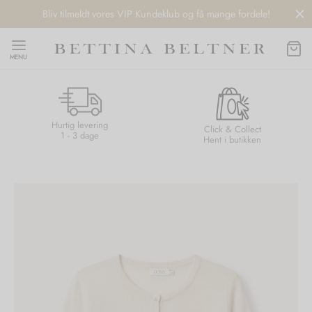
Bliv tilmeldt vores VIP Kundeklub og få mange fordele!
MENU
Hurtig levering
Back
Back
Back
Back
Click & Collect
1 - 3 dage
Hent i butikken
NDS
/ STYLES
 / STØVLER
ESSORIES
 DAY
re
er
uche
r
aler
edragt
ter
ker
nhagen Muse
er
er
r