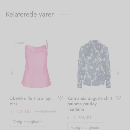
Relaterede varer
RABAT
Libertè cille strap top
Karmamia augusta shirt
Ve
pink
paloma paisley
wa
maritime
ml
0
kr.
175,00
kr.
350,00
kr.
1.199,00
kr.
Dette
Vælg muligheder
Dette
vare
Vælg muligheder
T