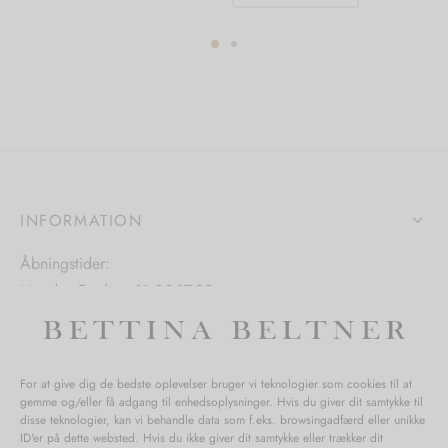
vare
har
har
flere
flere
ter.
varianter.
varianter.
hederne
Mulighederne
Mulighedern
kan
kan
s
vælges
vælges
på
på
iden
varesiden
INFORMATION
varesiden
Åbningstider:
Mandag-Fredag: 11.00-17.30
Lørdag: 11.00-15.00
For at give dig de bedste oplevelser bruger vi teknologier som cookies til at
gemme og/eller få adgang til enhedsoplysninger. Hvis du giver dit samtykke til
SPØRGSMÅL WEBORDRE
disse teknologier, kan vi behandle data som f.eks. browsingadfærd eller unikke
ID'er på dette websted. Hvis du ikke giver dit samtykke eller trækker dit