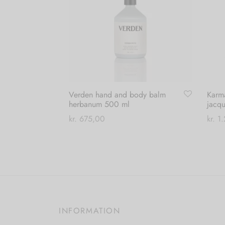
Verden hand and body balm
Karma
herbanum 500 ml
jacq
kr.
675,00
kr.
1.
Tilføj til kurv
Vælg
INFORMATION