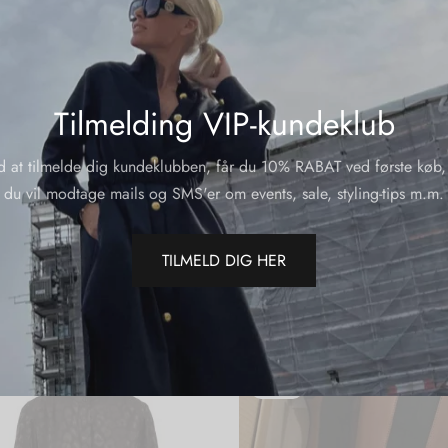
Varenumme
Kategorier
Del
Tilmelding VIP-kundeklub
d at tilmelde dig kundeklubben, får du 10% RABAT ved første køb,
du vil modtage mails og SMS'er om events, sale, styling-tips m.m.
TILMELD DIG HER
RABAT