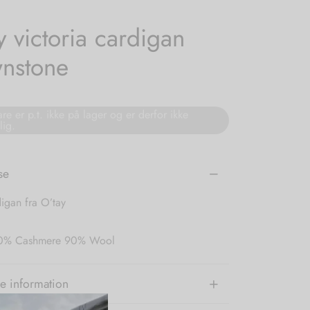
y victoria cardigan
nstone
re er p.t. ikke på lager og er derfor ikke
lig.
se
igan fra O’tay
 10% Cashmere 90% Wool
e information