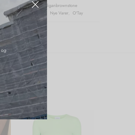
r (SKU):
Otayvictoriacardiganbrownstone
:
Black Week
,
Cardigans
,
Nye Varer
,
O'Tay
 og
RABAT