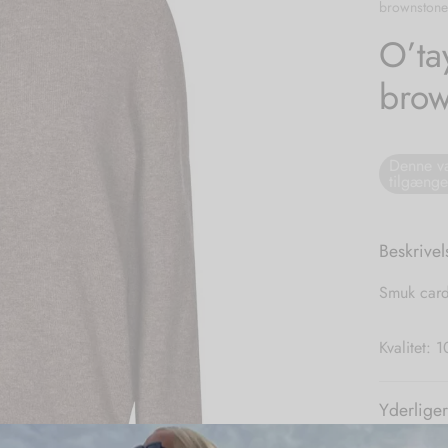
brownstone
O’ta
brow
Denne va
tilgænge
Beskrivel
Smuk card
Kvalitet:
Yderliger