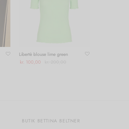
Libertè blouse lime green
kr.
100,00
kr.
200,00
Dette
Vælg muligheder
vare
har
flere
varianter.
Mulighederne
kan
E
BUTIK BETTINA BELTNER
vælges