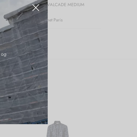
r (SKU):
POURCHET CAVALCADE MEDIUM
BLACK 20014
:
50pct
,
Mærker
,
Pourchet Paris
 og