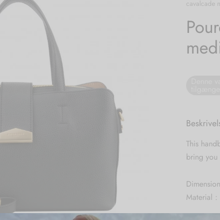
cavalcade 
Pour
med
Denne va
tilgænge
Beskrivel
This handb
bring you 
Dimension
Material :