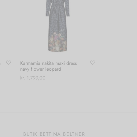
h
Karmamia nakita maxi dress
navy flower leopard
kr.
1.799,00
Dette
Vælg muligheder
vare
har
flere
varianter.
Mulighederne
E
BUTIK BETTINA BELTNER
kan