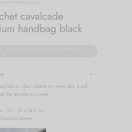
medium handbag black
chet cavalcade
ium handbag black
re er p.t. ikke på lager og er derfor ikke
lig.
se
ag has an ideal closure for every day, it will
all the security you need
s : 32 x 20 x 14.5 cm
 Cowhide leather