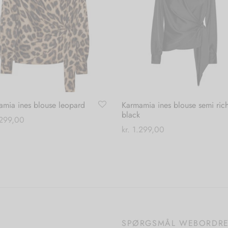
amia ines blouse leopard
Karmamia ines blouse semi ric
black
299,00
kr.
1.299,00
Dette
 muligheder
Dette
Vælg muligheder
vare
vare
har
har
flere
flere
varianter.
varianter.
Mulighederne
Mulighederne
kan
SPØRGSMÅL WEBORDR
kan