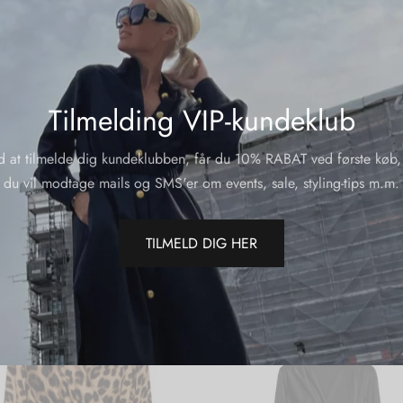
Varenumme
HANDBAG 
Kategorier
Tilmelding VIP-kundeklub
Del
d at tilmelde dig kundeklubben, får du 10% RABAT ved første køb,
du vil modtage mails og SMS'er om events, sale, styling-tips m.m.
TILMELD DIG HER