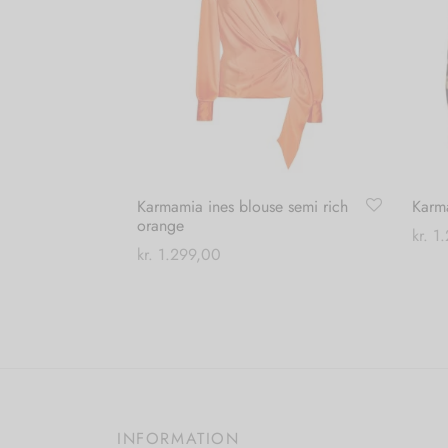
Karmamia ines blouse semi rich
Karm
orange
kr.
1.
kr.
1.299,00
Vælg
Dette
Vælg muligheder
vare
har
flere
varianter.
Mulighederne
INFORMATION
kan