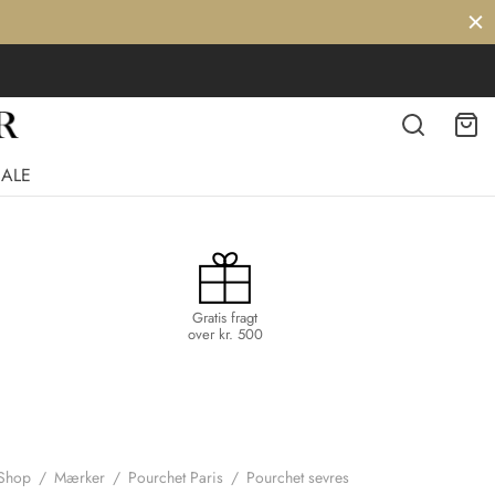
SALE
Gratis fragt
over kr. 500
Shop
/
Mærker
/
Pourchet Paris
/
Pourchet sevres