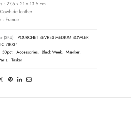
s : 27.5 x 21 x 13.5 cm
 Cowhide leather
n : France
r (SKU):
POURCHET SEVRES MEDIUM BOWLER
IC 78034
:
50pct
,
Accessories
,
Black Week
,
Mærker
,
aris
,
Tasker