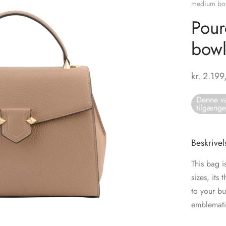
medium bow
Pour
bowl
kr.
2.199
Denne va
tilgænge
Beskrivel
This bag i
sizes, its
to your bu
emblemati