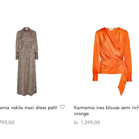
mia nakita maxi dress petit
Karmamia ines blouse semi ric
orange
799,00
kr.
1.299,00
Dette
Dette
 muligheder
Vælg muligheder
vare
vare