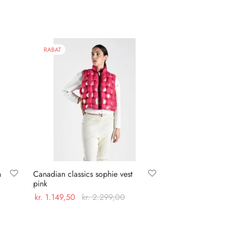
RABAT
h
Canadian classics sophie vest
pink
kr.
1.149,50
kr.
2.299,00
Dette
Vælg muligheder
vare