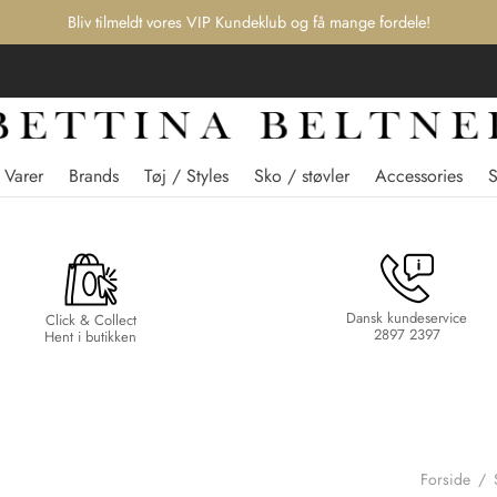
Bliv tilmeldt vores VIP Kundeklub og få mange fordele!
 Varer
Brands
Tøj / Styles
Sko / støvler
Accessories
Dansk kundeservice
Click & Collect
2897 2397
Hent i butikken
Forside
/