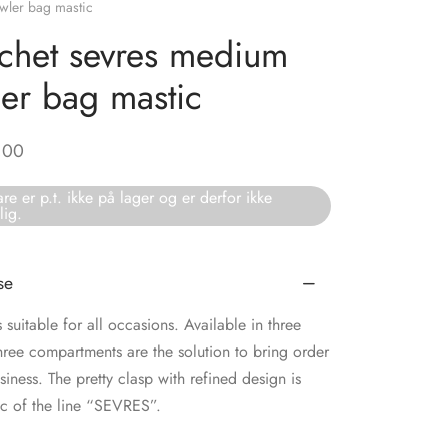
ler bag mastic
chet sevres medium
er bag mastic
,00
re er p.t. ikke på lager og er derfor ikke
lig.
se
s suitable for all occasions. Available in three
 three compartments are the solution to bring order
siness. The pretty clasp with refined design is
c of the line “SEVRES”.