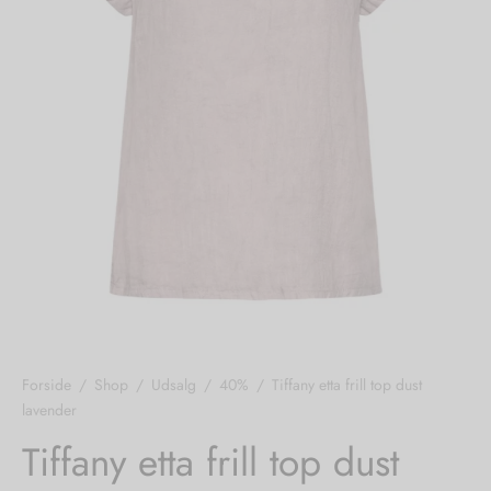
nhagen Shoes
igans
læder
ne Studios
er
ie
amia
r
eloo
té Essentiel
uits
noer
Forside
/
Shop
/
Udsalg
/
40%
/
Tiffany etta frill top dust
lavender
o
r
Tiffany etta frill top dust
 Cruz
rdele