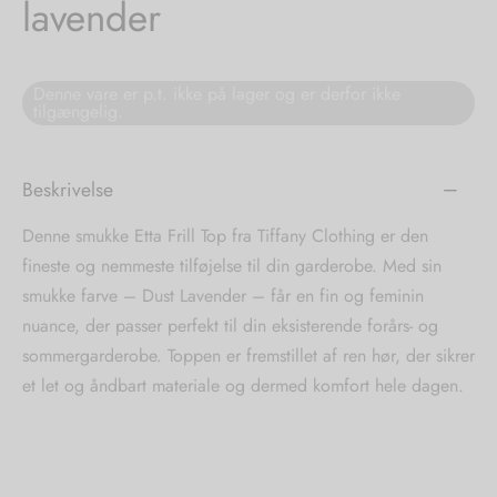
lavender
tröm
s
Denne vare er p.t. ikke på lager og er derfor ikke
nalsin
ter
tilgængelig.
numb
Beskrivelse
 Biz Copenhagen
shirts
Denne smukke Etta Frill Top fra Tiffany Clothing er den
e Schnoor
e
fineste og nemmeste tilføjelse til din garderobe. Med sin
smukke farve – Dust Lavender – får en fin og feminin
es from the atelier
ts
-50%
nuance, der passer perfekt til din eksisterende forårs- og
sommergarderobe. Toppen er fremstillet af ren hør, der sikrer
n Pioneers
et let og åndbart materiale og dermed komfort hele dagen.