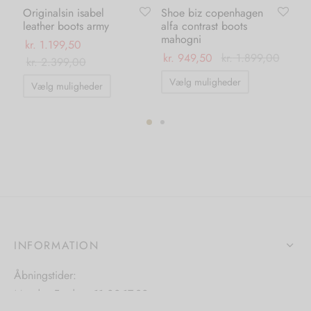
Originalsin isabel
Shoe biz copenhagen
Li
leather boots army
alfa contrast boots
gr
mahogni
kr.
1.199,50
kr
kr.
949,50
kr.
1.899,00
kr.
2.399,00
Dette
Dette
Vælg muligheder
Vælg muligheder
vare
vare
har
har
flere
flere
ter.
varianter.
varianter.
hederne
Mulighedern
Mulighederne
kan
kan
s
vælges
vælges
på
på
iden
varesiden
INFORMATION
varesiden
Åbningstider:
Mandag-Fredag: 11.00-17.30