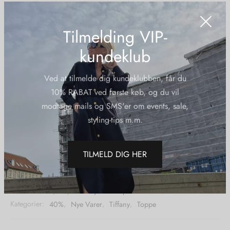
Etta Frill Top har en elegant halsudskæring med fine rynkede
detaljer og en flatterende pasform. De små flæser langs
Tilmelding VIP-
ærmerne tilføjer et romantisk touch. Denne top er alsidig og
kan styles til både hverdag og festlige lejligheder. Bær den
kundeklub
med jeans eller en nederdel for et sofistikeret look.
Ved at tilmelde dig kundeklubben, får du
10% RABAT ved første køb, og du vil
modtage mails og SMS'er om events, sale,
Materiale:
styling-tips m.m.
100% Hør.
TILMELD DIG HER
Yderligere information
Varenummer (SKU):
Tiffanyettafrilltopdustlavender
Kategorier:
40%
,
Nye Varer
,
Tiffany
,
Toppe