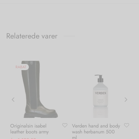
Relaterede varer
RABAT
Originalsin isabel
Verden hand and body
Ka
leather boots army
wash herbanum 500
dr
ml
ma