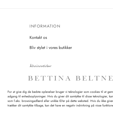
flere
varianter.
Mulighederne
kan
INFORMATION
vælges
Kontakt os
på
varesiden
Bliv stylet i vores butikker
Åbningstider:
Mandag-Fredag: 11.00-17.30
Lørdag: 11.00-15.00
For at give dig de bedste oplevelser bruger vi teknologier som cookies til at ge
adgang til enhedsoplysninger. Hvis du giver dit samtykke til disse teknologier, ka
som f.eks. browsingadfærd eller unikke ID'er på dette websted. Hvis du ikke giver
trækker dit samtykke tilbage, kan det have en negativ indvirkning på visse funktio