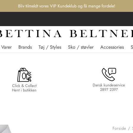
Bliv tilmeldt vores VIP Kundeklub og få mange fordele!
 Varer
Brands
Tøj / Styles
Sko / støvler
Accessories
Dansk kundeservice
Click & Collect
2897 2397
Hent i butikken
Forside
/