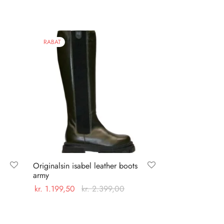
RABAT
Originalsin isabel leather boots
army
kr.
1.199,50
kr.
2.399,00
Dette
Vælg muligheder
vare