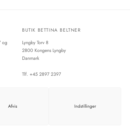
har
flere
varianter.
Mulighederne
E
BUTIK BETTINA BELTNER
kan
vælges
7 og
Lyngby Torv 8
på
2800 Kongens Lyngby
varesiden
Danmark
Tlf. +45 2897 2397
CVR. nr. 42483397
Afvis
Indstillinger