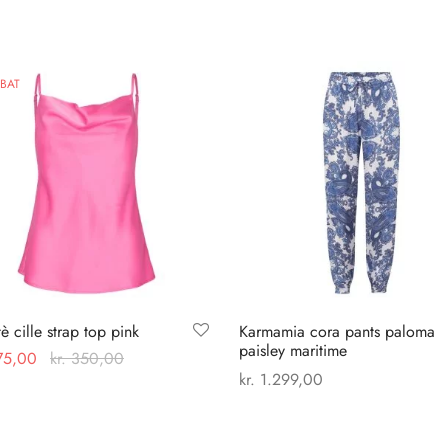
BAT
tè cille strap top pink
Karmamia cora pants paloma
paisley maritime
75,00
kr.
350,00
kr.
1.299,00
Dette
 muligheder
Dette
Vælg muligheder
vare
vare
har