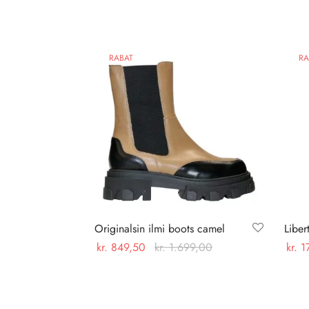
RABAT
RA
Originalsin ilmi boots camel
Liber
kr.
849,50
kr.
1.699,00
kr.
1
Dette
Vælg muligheder
Vælg
vare
har