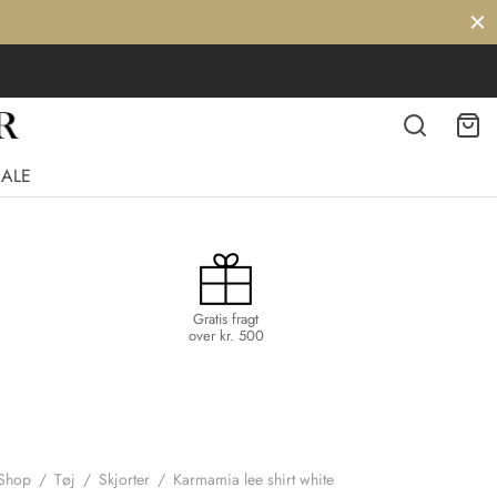
SALE
Gratis fragt
over kr. 500
Shop
/
Tøj
/
Skjorter
/
Karmamia lee shirt white