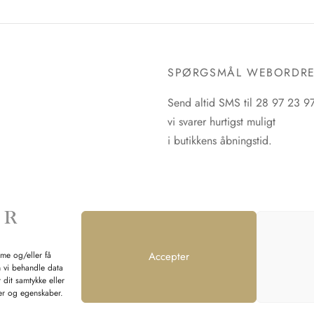
har
flere
flere
varianter.
varianter.
Mulighederne
Mulighederne
kan
SPØRGSMÅL WEBORDR
kan
vælges
vælges
Send altid SMS til 28 97 23 9
på
på
vi svarer hurtigst muligt
varesiden
varesiden
i butikkens åbningstid.
mme og/eller få
Accepter
n vi behandle data
 dit samtykke eller
ner og egenskaber.