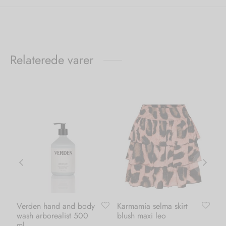
Relaterede varer
Verden hand and body
Karmamia selma skirt
Ka
wash arborealist 500
blush maxi leo
dr
ml
ma