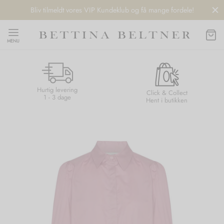
Bliv tilmeldt vores VIP Kundeklub og få mange fordele!
MENU
Hurtig levering
Back
Back
Back
Back
Click & Collect
1 - 3 dage
Hent i butikken
NDS
/ STYLES
 / STØVLER
ESSORIES
 DAY
re
er
uche
r
aler
edragt
ter
ker
nhagen Muse
er
er
r