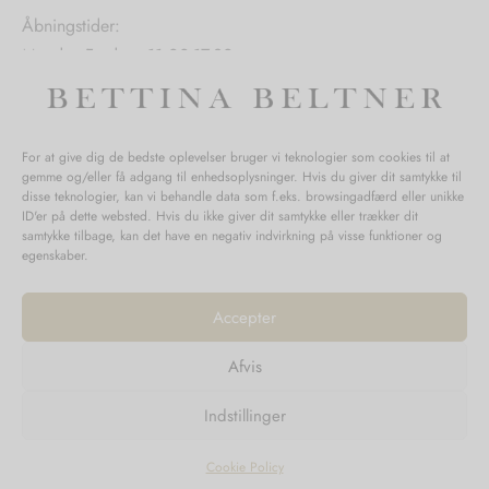
Åbningstider:
Mandag-Fredag: 11.00-17.30
Lørdag: 11.00-15.00
For at give dig de bedste oplevelser bruger vi teknologier som cookies til at
gemme og/eller få adgang til enhedsoplysninger. Hvis du giver dit samtykke til
SPØRGSMÅL WEBORDRE
disse teknologier, kan vi behandle data som f.eks. browsingadfærd eller unikke
ID'er på dette websted. Hvis du ikke giver dit samtykke eller trækker dit
BUTIK BETTINA BELTNER
samtykke tilbage, kan det have en negativ indvirkning på visse funktioner og
egenskaber.
Accepter
Afvis
Returnering
Indstillinger
Handelsvilkår
Persondata
Cookie Policy