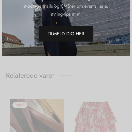
Varenummer (SKU):
Urbanpioneersjoulessweaterblack
modtage mails og SMS'er om events, sale,
Kategorier:
Nye Varer
,
Strik
,
Udsalg
,
Urban Pioneers
styling-tips m.m.
Del
TILMELD DIG HER
Relaterede varer
RABAT