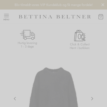
Bliv tilmeldt vores VIP Kundeklub og få mange fordele!
MENU
Hurtig levering
Back
Back
Back
Back
Click & Collect
1 - 3 dage
Hent i butikken
NDS
/ STYLES
 / STØVLER
ESSORIES
 DAY
re
er
uche
r
aler
edragt
ter
ker
nhagen Muse
er
er
r