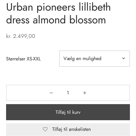
Urban pioneers lillibeth
tröm
s
dress almond blossom
nalsin
ter
kr.
2.499,00
numb
 Biz Copenhagen
shirts
Størrelser XS-XXL
e Schnoor
e
es from the atelier
ts
-50%
n Pioneers
Tilføj til kurv
Tilføj til ønskelisten