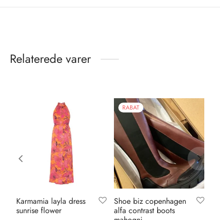
Relaterede varer
RABAT
Karmamia layla dress
Shoe biz copenhagen
No
sunrise flower
alfa contrast boots
bo
mahogni