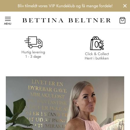
Bliv tilmeldt vores VIP Kundeklub og få mange fordele!
MENU
Hurtig levering
Back
Back
Back
Back
Click & Collect
1 - 3 dage
Hent i butikken
NDS
/ STYLES
 / STØVLER
ESSORIES
 DAY
re
er
uche
r
aler
edragt
ter
ker
nhagen Muse
er
er
r