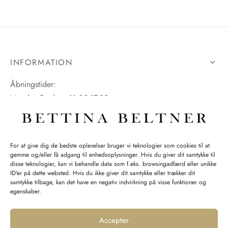
INFORMATION
Åbningstider:
Mandag-Fredag: 11.00-17.30
Lørdag: 11.00-15.00
For at give dig de bedste oplevelser bruger vi teknologier som cookies til at
gemme og/eller få adgang til enhedsoplysninger. Hvis du giver dit samtykke til
SPØRGSMÅL WEBORDRE
disse teknologier, kan vi behandle data som f.eks. browsingadfærd eller unikke
ID'er på dette websted. Hvis du ikke giver dit samtykke eller trækker dit
BUTIK BETTINA BELTNER
samtykke tilbage, kan det have en negativ indvirkning på visse funktioner og
egenskaber.
Accepter