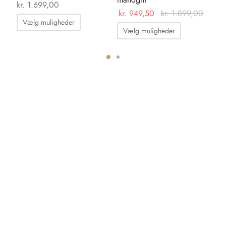
kr
kr.
1.699,00
kr.
949,50
kr.
1.899,00
Dette
Vælg muligheder
Dette
vare
Vælg muligheder
vare
har
har
flere
flere
ter.
varianter.
varianter.
hederne
Mulighederne
Mulighedern
kan
kan
s
vælges
vælges
på
på
iden
varesiden
varesiden