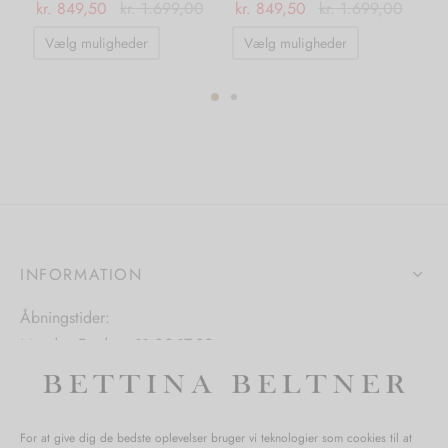
kr.
849,50
kr.
1.699,00
kr.
849,50
kr.
1.699,00
kr.
Dette
Dette
Vælg muligheder
Vælg muligheder
vare
vare
har
har
flere
flere
varianter.
varianter.
ter.
Mulighederne
Mulighedern
hederne
kan
kan
vælges
vælges
s
på
på
INFORMATION
varesiden
varesiden
iden
Åbningstider:
Mandag-Fredag: 11.00-17.30
Lørdag: 11.00-15.00
For at give dig de bedste oplevelser bruger vi teknologier som cookies til at