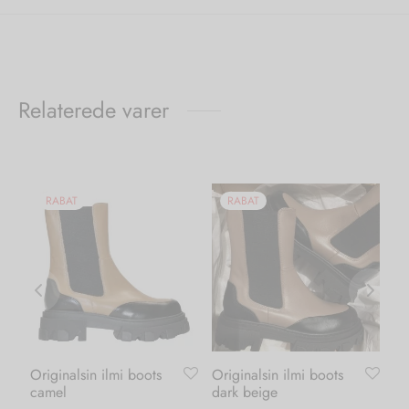
Relaterede varer
RABAT
RABAT
Originalsin ilmi boots
Originalsin ilmi boots
Ka
camel
dark beige
bl