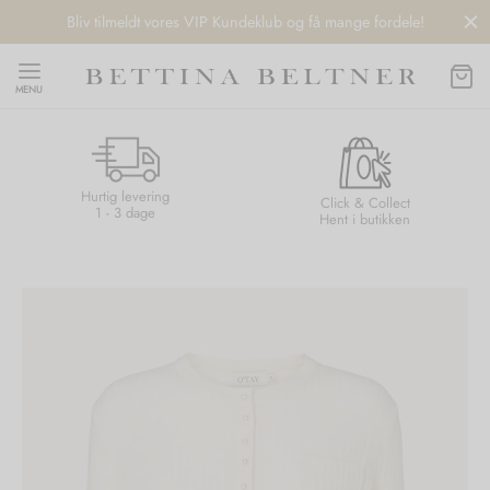
Bliv tilmeldt vores VIP Kundeklub og få mange fordele!
MENU
Hurtig levering
Back
Back
Back
Back
Click & Collect
1 - 3 dage
Hent i butikken
NDS
/ STYLES
 / STØVLER
ESSORIES
 DAY
re
er
uche
r
aler
edragt
ter
ker
nhagen Muse
er
er
r