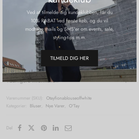
til ultimativ komfort.
Tilmelding VIP-
kundeklub
Ved at tilmelde dig kundeklubben, får du
Kvalitet: 10% Cashmere 90% Uld
10% RABAT ved første køb, og du vil
modtage mails og SMS'er om events, sale,
Vaskeanvisning: Vaskes i vaskepose på uld-/silkeprogram –
styling-tips m.m.
max. 30°C og 600 omdrejninger.
TILMELD DIG HER
Yderligere information
Varenummer (SKU):
Otayfionablouseoffwhite
Kategorier:
Bluser
,
Nye Varer
,
O'Tay
Del