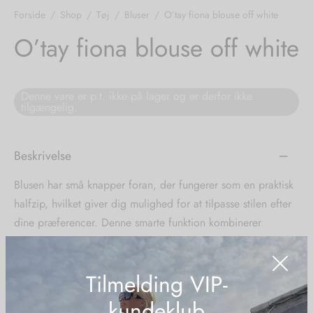
Forside
/
Shop
/
Tøj
/
Bluser
/
O’tay fiona blouse off white
tröm
s
O’tay fiona blouse off white
nalsin
ter
Denne vare er p.t. ikke på lager og er derfor ikke
numb
tilgængelig.
 Biz Copenhagen
shirts
Beskrivelse
e Schnoor
e
Blusen har små knapper foran, der fungerer som en praktisk
es from the atelier
ts
halfzip, hvilket giver dig mulighed for at tilpasse stilen efter
-50%
dine præferencer. Denne smarte funktion kombinerer
n Pioneers
funktionalitet med æstetik.
Med sin blanding af uld og cashmere er Fiona Blouse ikke
kun en stilfuld tilføjelse til din garderobe, men også en kilde