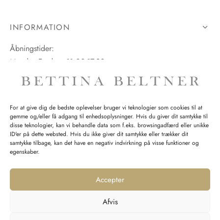
INFORMATION
Åbningstider:
Mandag-Fredag: 11.00-17.30
Lørdag: 11.00-15.00
For at give dig de bedste oplevelser bruger vi teknologier som cookies til at
gemme og/eller få adgang til enhedsoplysninger. Hvis du giver dit samtykke til
SPØRGSMÅL WEBORDRE
disse teknologier, kan vi behandle data som f.eks. browsingadfærd eller unikke
ID'er på dette websted. Hvis du ikke giver dit samtykke eller trækker dit
BUTIK BETTINA BELTNER
samtykke tilbage, kan det have en negativ indvirkning på visse funktioner og
egenskaber.
Accepter
Afvis
Returnering