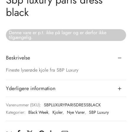
black
eloo
s
A
ter
Denne vare er p.t. ikke på lager og er derfor ikke
tilgængelig.
té Essentiel
o
shirts
Beskrivelse
Fineste lyserøde kjole fra SBP Luxury
 Cruz
e
tröm
ts
Yderligere information
nalsin
Varenummer (SKU):
SBPLUXURYPARISDRESSBLACK
Kategorier:
Black Week
,
Kjoler
,
Nye Varer
,
SBP Luxury
numb
 Biz Copenhagen