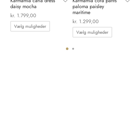
Karmamia carla dress
Karmamia cora pants
Li
daisy mocha
paloma paisley
gr
maritime
kr
kr.
1.799,00
kr.
1.299,00
Dette
Vælg muligheder
Dette
vare
Vælg muligheder
vare
har
har
flere
flere
ter.
varianter.
varianter.
hederne
Mulighederne
Mulighedern
kan
kan
s
vælges
vælges
på
på
iden
varesiden
varesiden