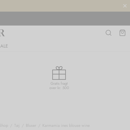
SALE
Gratis fragt
over kr. 500
Shop
/
Tøj
/
Bluser
/
Karmamia ines blouse wine