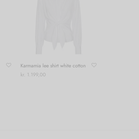
Karmamia lee shirt white cotton
kr.
1.199,00
Dette
Vælg muligheder
vare
har
flere
varianter.
Mulighederne
kan