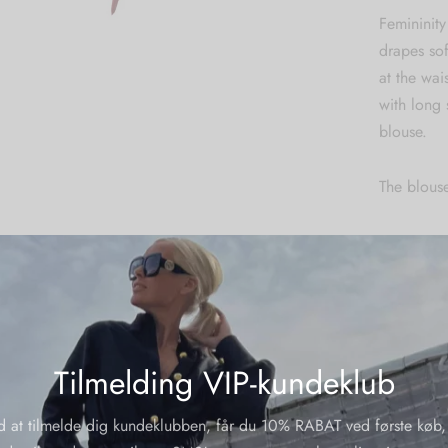
Femininity
drapes sof
at the wai
with long 
blouse.
The blouse
Sizing:
XS-S-M-L-X
Wash care
Machine w
Material:
Tilmelding VIP-kundeklub
62 % sati
polyester
d at tilmelde dig kundeklubben, får du 10% RABAT ved første køb,