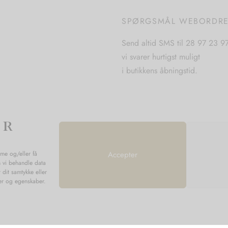
vælges
SPØRGSMÅL WEBORDR
på
varesiden
Send altid SMS til 28 97 23 9
vi svarer hurtigst muligt
i butikkens åbningstid.
mme og/eller få
Accepter
n vi behandle data
 dit samtykke eller
ner og egenskaber.