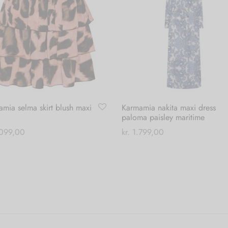
mia selma skirt blush maxi
Karmamia nakita maxi dress
paloma paisley maritime
099,00
kr.
1.799,00
Dette
 til kurv
Vælg muligheder
vare
har
flere
varianter.
Mulighederne
kan