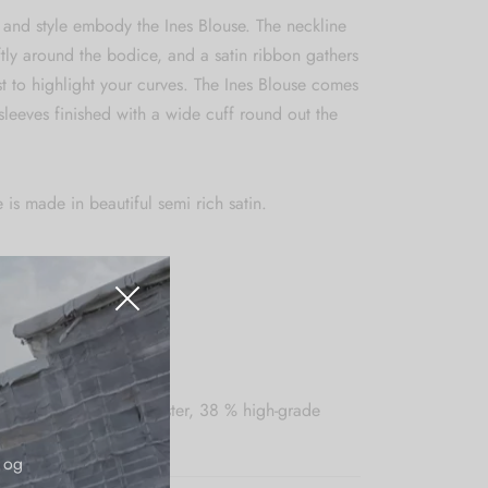
 and style embody the Ines Blouse. The neckline
tly around the bodice, and a satin ribbon gathers
st to highlight your curves. The Ines Blouse comes
sleeves finished with a wide cuff round out the
 is made in beautiful semi rich satin.
L-XXL
:
ashable 30 degrees
n-woven recycled polyester, 38 % high-grade
 og