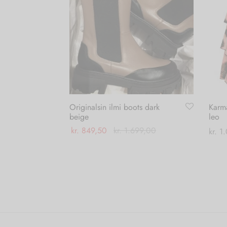
Originalsin ilmi boots dark
Karma
beige
leo
kr.
849,50
kr.
1.699,00
kr.
1.
Dette
Vælg muligheder
Tilføj
vare
har
flere
varianter.
Mulighederne
kan