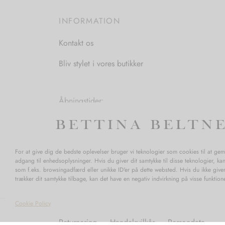
vælges
INFORMATION
på
varesiden
Kontakt os
Bliv stylet i vores butikker
Åbningstider:
Mandag-Fredag: 11.00-17.30
Lørdag: 11.00-15.00
For at give dig de bedste oplevelser bruger vi teknologier som cookies til at ge
adgang til enhedsoplysninger. Hvis du giver dit samtykke til disse teknologier, ka
som f.eks. browsingadfærd eller unikke ID'er på dette websted. Hvis du ikke giver
trækker dit samtykke tilbage, kan det have en negativ indvirkning på visse funktio
Cookie Policy
Returnering
Handelsvilkår
Persondata