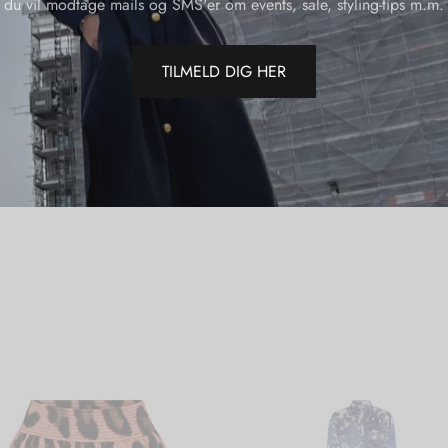
du vil modtage mails og SMS'er om events, sale, styling-tips m.m.
Varenumme
Kategorier
Varemærk
TILMELD DIG HER
Del