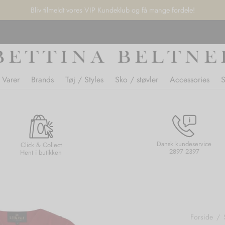
Bliv tilmeldt vores VIP Kundeklub og få mange fordele!
 Varer
Brands
Tøj / Styles
Sko / støvler
Accessories
Dansk kundeservice
Click & Collect
2897 2397
Hent i butikken
Forside
/