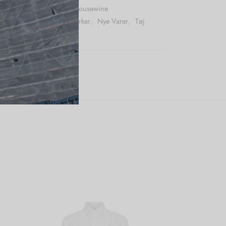
r (SKU):
Karmamiainesblousewine
:
Bluser
,
Karmamia
,
Mærker
,
Nye Varer
,
Tøj
e:
Karmamia