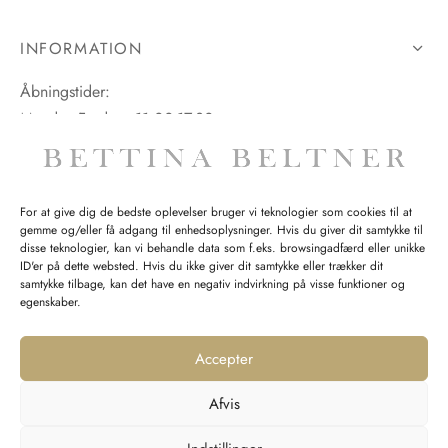
INFORMATION
Åbningstider:
Mandag-Fredag: 11.00-17.30
Lørdag: 11.00-15.00
For at give dig de bedste oplevelser bruger vi teknologier som cookies til at
gemme og/eller få adgang til enhedsoplysninger. Hvis du giver dit samtykke til
SPØRGSMÅL WEBORDRE
disse teknologier, kan vi behandle data som f.eks. browsingadfærd eller unikke
ID'er på dette websted. Hvis du ikke giver dit samtykke eller trækker dit
BUTIK BETTINA BELTNER
samtykke tilbage, kan det have en negativ indvirkning på visse funktioner og
egenskaber.
Accepter
Afvis
Returnering