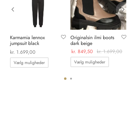
Karmamia lennox
Originalsin ilmi boots
Ka
jumpsuit black
dark beige
dr
kr.
849,50
kr.
1.699,00
kr.
1.699,00
kr.
Dette
Dette
Vælg muligheder
Vælg muligheder
vare
vare
har
har
flere
flere
varianter.
ter.
varianter.
Mulighedern
hederne
Mulighederne
kan
kan
vælges
s
vælges
på
på
varesiden
iden
varesiden