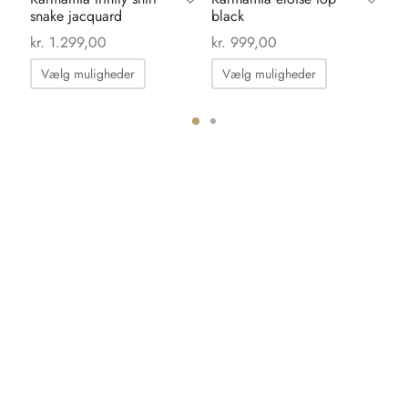
snake jacquard
black
dr
kr.
1.299,00
kr.
999,00
kr.
Dette
Dette
Vælg muligheder
Vælg muligheder
vare
vare
har
har
flere
flere
ter.
varianter.
varianter.
hederne
Mulighederne
Mulighedern
kan
kan
s
vælges
vælges
på
på
iden
varesiden
varesiden