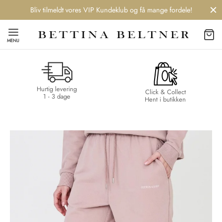
Bliv tilmeldt vores VIP Kundeklub og få mange fordele!
MENU
Hurtig levering
Back
Back
Back
Back
Click & Collect
1 - 3 dage
Hent i butikken
NDS
/ STYLES
 / STØVLER
ESSORIES
 DAY
re
er
uche
r
aler
edragt
ter
ker
nhagen Muse
er
er
r