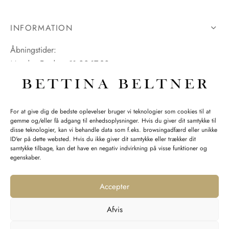
INFORMATION
Åbningstider:
Mandag-Fredag: 11.00-17.30
Lørdag: 11.00-15.00
For at give dig de bedste oplevelser bruger vi teknologier som cookies til at
gemme og/eller få adgang til enhedsoplysninger. Hvis du giver dit samtykke til
SPØRGSMÅL WEBORDRE
disse teknologier, kan vi behandle data som f.eks. browsingadfærd eller unikke
ID'er på dette websted. Hvis du ikke giver dit samtykke eller trækker dit
BUTIK BETTINA BELTNER
samtykke tilbage, kan det have en negativ indvirkning på visse funktioner og
egenskaber.
Accepter
Afvis
Returnering