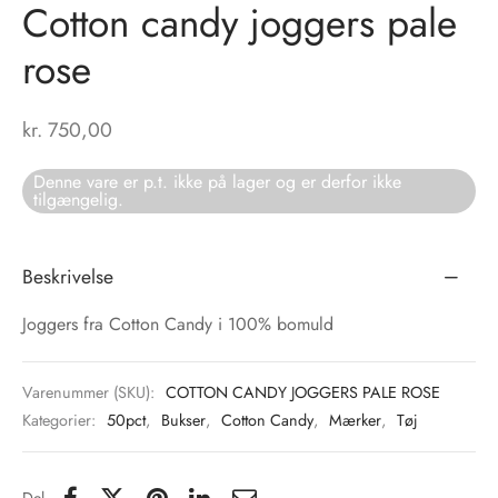
Cotton candy joggers pale
tröm
s
rose
nalsin
ter
kr.
750,00
numb
Denne vare er p.t. ikke på lager og er derfor ikke
tilgængelig.
 Biz Copenhagen
shirts
e Schnoor
e
Beskrivelse
es from the atelier
ts
Joggers fra Cotton Candy i 100% bomuld
-50%
n Pioneers
Varenummer (SKU):
COTTON CANDY JOGGERS PALE ROSE
Kategorier:
50pct
,
Bukser
,
Cotton Candy
,
Mærker
,
Tøj