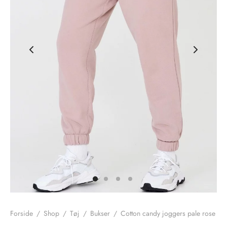
nhagen Shoes
igans
læder
ne Studios
er
ie
amia
r
eloo
té Essentiel
uits
noer
o
r
Forside
/
Shop
/
Tøj
/
Bukser
/
Cotton candy joggers pale rose
 Cruz
rdele