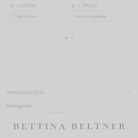
ml
kr.
1.099,00
kr.
1.799,00
kr.
Dette
Tilføj til kurv
Vælg muligheder
vare
T
har
flere
varianter.
ter.
Mulighedern
hederne
kan
vælges
s
på
varesiden
INFORMATION
iden
Åbningstider:
Mandag-Fredag: 11.00-17.30
Lørdag: 11.00-15.00