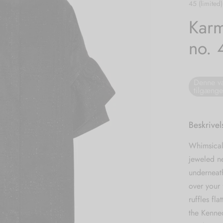
45 (limited)
Karm
no. 
Denne va
tilgænge
Beskrivel
Whimsical 
jeweled ne
underneath
over your 
ruffles fl
the Kenned