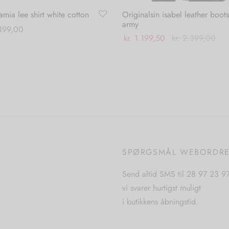
mia lee shirt white cotton
Originalsin isabel leather boots
army
199,00
kr.
1.199,50
kr.
2.399,00
Dette
 muligheder
Dette
Vælg muligheder
vare
vare
har
har
flere
flere
varianter.
varianter.
Mulighederne
Mulighederne
kan
kan
vælges
vælges
SPØRGSMÅL WEBORDR
på
på
varesiden
Send altid SMS til 28 97 23 9
varesiden
vi svarer hurtigst muligt
i butikkens åbningstid.