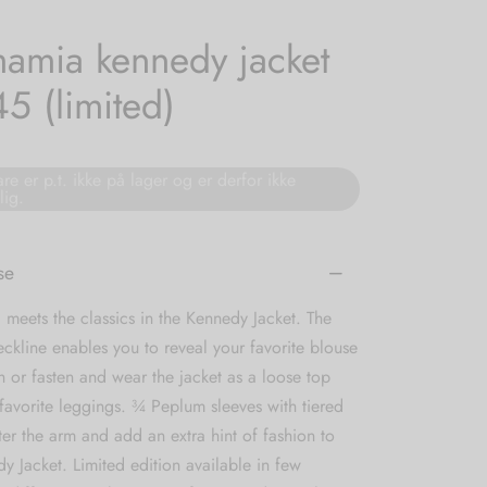
amia kennedy jacket
45 (limited)
re er p.t. ikke på lager og er derfor ikke
lig.
se
meets the classics in the Kennedy Jacket. The
ckline enables you to reveal your favorite blouse
 or fasten and wear the jacket as a loose top
favorite leggings. ¾ Peplum sleeves with tiered
atter the arm and add an extra hint of fashion to
y Jacket. Limited edition available in few