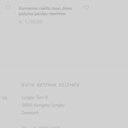
Karmamia nakita maxi dress
paloma paisley maritime
kr.
1.799,00
Dette
Vælg muligheder
vare
har
flere
varianter.
Mulighederne
kan
vælges
E
BUTIK BETTINA BELTNER
på
7 og
Lyngby Torv 8
varesiden
2800 Kongens Lyngby
Danmark