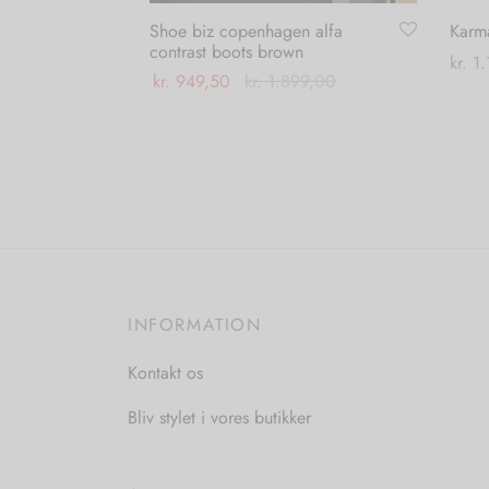
Shoe biz copenhagen alfa
Karma
contrast boots brown
kr.
1.
kr.
949,50
kr.
1.899,00
Vælg
Dette
Vælg muligheder
vare
har
flere
varianter.
Mulighederne
kan
vælges
INFORMATION
på
Kontakt os
varesiden
Bliv stylet i vores butikker