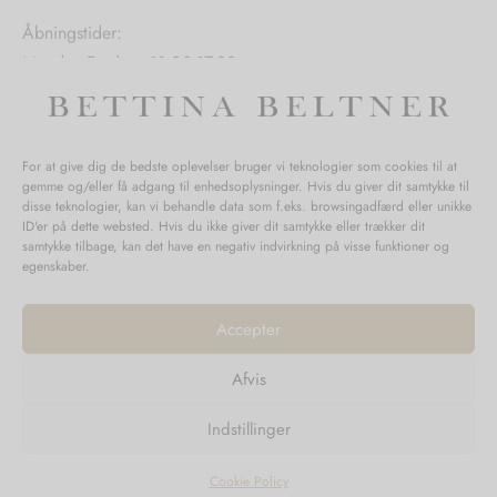
Åbningstider:
Mandag-Fredag: 11.00-17.30
Lørdag: 11.00-15.00
For at give dig de bedste oplevelser bruger vi teknologier som cookies til at
gemme og/eller få adgang til enhedsoplysninger. Hvis du giver dit samtykke til
SPØRGSMÅL WEBORDRE
disse teknologier, kan vi behandle data som f.eks. browsingadfærd eller unikke
ID'er på dette websted. Hvis du ikke giver dit samtykke eller trækker dit
BUTIK BETTINA BELTNER
samtykke tilbage, kan det have en negativ indvirkning på visse funktioner og
egenskaber.
Accepter
Afvis
Returnering
Indstillinger
Handelsvilkår
Persondata
Cookie Policy