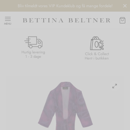
Bliv tilmeldt vores VIP Kundeklub og få mange fordele!
MENU
Hurtig levering
Back
Back
Back
Back
Click & Collect
1 - 3 dage
Hent i butikken
NDS
/ STYLES
 / STØVLER
ESSORIES
 DAY
re
er
uche
r
aler
edragt
ter
ker
nhagen Muse
er
er
r