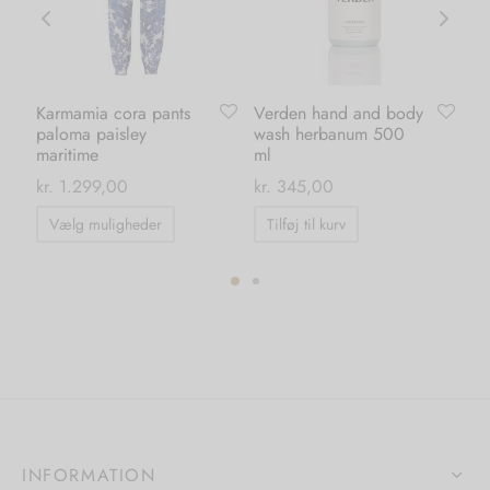
Karmamia cora pants
Verden hand and body
Ka
paloma paisley
wash herbanum 500
wh
maritime
ml
kr.
kr.
1.299,00
kr.
345,00
Dette
Vælg muligheder
Tilføj til kurv
vare
har
flere
ter.
varianter.
hederne
Mulighederne
kan
s
vælges
på
iden
INFORMATION
varesiden