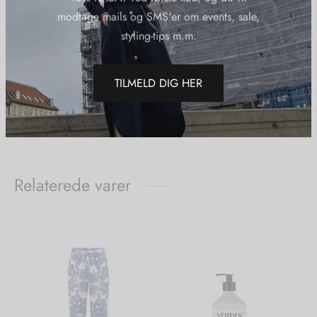
Varenummer (SKU):
KARMAMIAHAILEYWRAPKIMONOVIOLET
modtage mails og SMS'er om events, sale,
Kategorier:
Karmamia
,
Kimonoer
,
Mærker
,
Nye Varer
,
Tøj
styling-tips m.m.
Del
TILMELD DIG HER
Relaterede varer