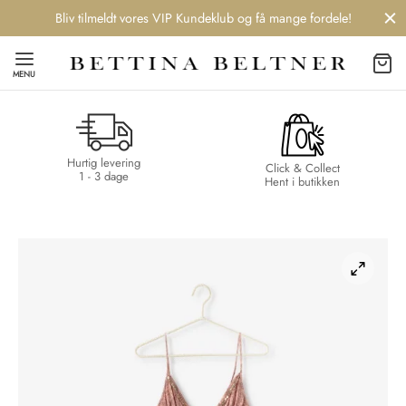
Bliv tilmeldt vores VIP Kundeklub og få mange fordele!
MENU
Hurtig levering
Back
Back
Back
Back
Click & Collect
1 - 3 dage
Hent i butikken
NDS
/ STYLES
 / STØVLER
ESSORIES
 DAY
re
er
uche
r
aler
edragt
ter
ker
nhagen Muse
er
er
r