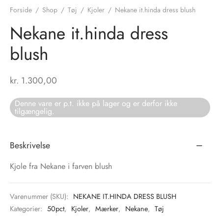
Forside
/
Shop
/
Tøj
/
Kjoler
/
Nekane it.hinda dress blush
tröm
s
Nekane it.hinda dress
nalsin
ter
blush
numb
kr.
1.300,00
 Biz Copenhagen
shirts
Denne vare er p.t. ikke på lager og er derfor ikke
tilgængelig.
e Schnoor
e
es from the atelier
ts
-50%
Beskrivelse
n Pioneers
Kjole fra Nekane i farven blush
Varenummer (SKU):
NEKANE IT.HINDA DRESS BLUSH
Kategorier:
50pct
,
Kjoler
,
Mærker
,
Nekane
,
Tøj