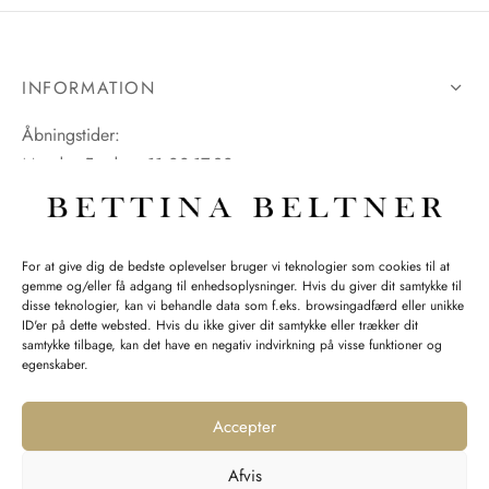
INFORMATION
Åbningstider:
Mandag-Fredag: 11.00-17.30
Lørdag: 11.00-15.00
For at give dig de bedste oplevelser bruger vi teknologier som cookies til at
gemme og/eller få adgang til enhedsoplysninger. Hvis du giver dit samtykke til
SPØRGSMÅL WEBORDRE
disse teknologier, kan vi behandle data som f.eks. browsingadfærd eller unikke
ID'er på dette websted. Hvis du ikke giver dit samtykke eller trækker dit
BUTIK BETTINA BELTNER
samtykke tilbage, kan det have en negativ indvirkning på visse funktioner og
egenskaber.
Accepter
Afvis
Returnering