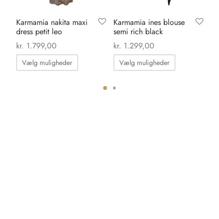
Karmamia nakita maxi
Karmamia ines blouse
Ka
dress petit leo
semi rich black
dr
kr.
1.799,00
kr.
1.299,00
kr.
Dette
Dette
Vælg muligheder
Vælg muligheder
vare
vare
har
har
flere
flere
ter.
varianter.
varianter.
hederne
Mulighederne
Mulighedern
kan
kan
s
vælges
vælges
på
på
iden
varesiden
varesiden