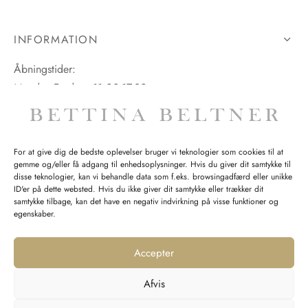
INFORMATION
Åbningstider:
Mandag-Fredag: 11.00-17.30
Lørdag: 11.00-15.00
For at give dig de bedste oplevelser bruger vi teknologier som cookies til at
gemme og/eller få adgang til enhedsoplysninger. Hvis du giver dit samtykke til
SPØRGSMÅL WEBORDRE
disse teknologier, kan vi behandle data som f.eks. browsingadfærd eller unikke
ID'er på dette websted. Hvis du ikke giver dit samtykke eller trækker dit
BUTIK BETTINA BELTNER
samtykke tilbage, kan det have en negativ indvirkning på visse funktioner og
egenskaber.
Accepter
Afvis
Returnering