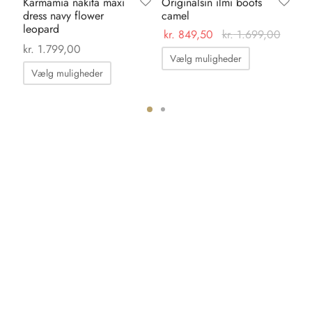
Karmamia nakita maxi
Originalsin ilmi boots
Or
dress navy flower
camel
da
leopard
kr.
849,50
kr.
1.699,00
kr
kr.
1.799,00
Dette
Vælg muligheder
Dette
vare
Vælg muligheder
vare
har
har
flere
flere
varianter.
ter.
varianter.
Mulighedern
hederne
Mulighederne
kan
kan
vælges
s
vælges
på
på
varesiden
iden
varesiden