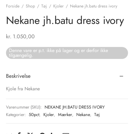
Forside
/
Shop
/
Tøj
/
Kjoler
/
Nekane jh.batu dress ivory
tröm
s
Nekane jh.batu dress ivory
nalsin
ter
kr.
1.050,00
numb
Denne vare er p.t. ikke på lager og er derfor ikke
tilgængelig.
 Biz Copenhagen
shirts
e Schnoor
e
Beskrivelse
es from the atelier
ts
-50%
Kjole fra Nekane
n Pioneers
Varenummer (SKU):
NEKANE JH.BATU DRESS IVORY
Kategorier:
50pct
,
Kjoler
,
Mærker
,
Nekane
,
Tøj