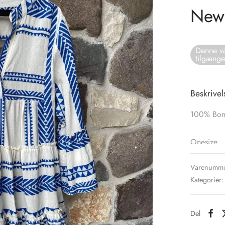
New 
Denne va
tilgænge
Beskrivel
100% Bo
Onesize
Varenumme
Kategorier
Del