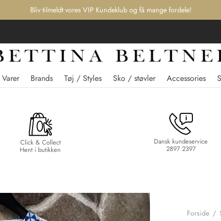
Bliv tilmeldt vores VIP Kundeklub og få mange fordele!
 Varer
Brands
Tøj / Styles
Sko / støvler
Accessories
Dansk kundeservice
Click & Collect
2897 2397
Hent i butikken
Forside
/