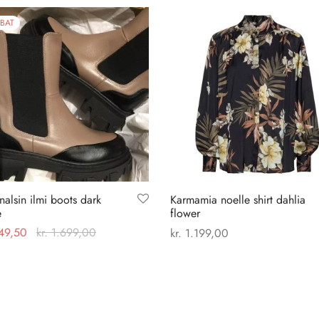
BAT
nalsin ilmi boots dark
Karmamia noelle shirt dahlia
e
flower
49,50
kr.
1.699,00
kr.
1.199,00
Dette
Dette
 muligheder
Vælg muligheder
vare
vare
har
har
flere
flere