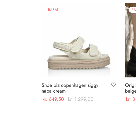
RABAT
RA
Shoe biz copenhagen siggy
Origi
napa cream
beig
kr.
649,50
kr.
1.299,00
kr.
8
Dette
Vælg muligheder
Vælg
vare
har
flere