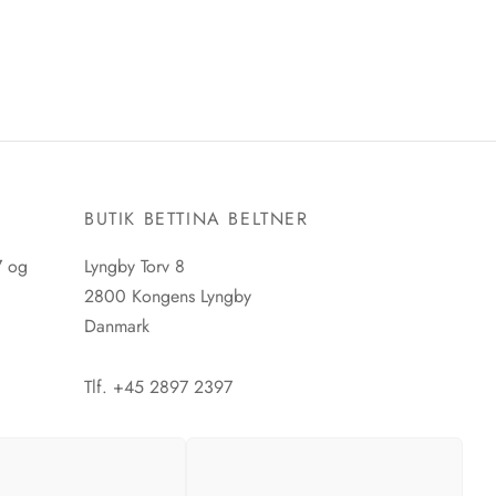
E
BUTIK BETTINA BELTNER
7 og
Lyngby Torv 8
2800 Kongens Lyngby
Danmark
Tlf. +45 2897 2397
CVR. nr. 42483397