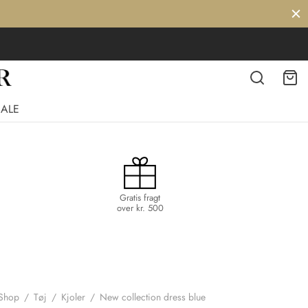
SALE
Gratis fragt
over kr. 500
Shop
/
Tøj
/
Kjoler
/
New collection dress blue