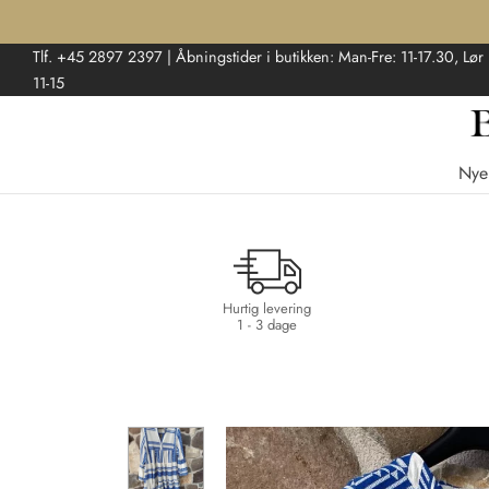
Tlf. +45 2897 2397 | Åbningstider i butikken: Man-Fre: 11-17.30, Lør
11-15
Nye
Hurtig levering
1 - 3 dage