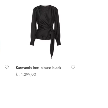
Karmamia ines blouse black
kr.
1.299,00
Dette
Vælg muligheder
vare
har
flere
varianter.