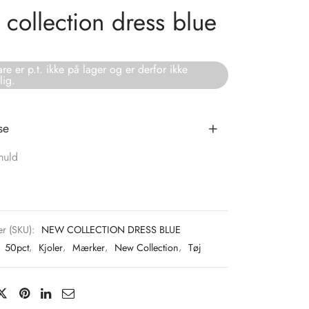
collection dress blue
re er p.t. ikke på lager og er derfor ikke
lig.
se
muld
r (SKU):
NEW COLLECTION DRESS BLUE
:
50pct
,
Kjoler
,
Mærker
,
New Collection
,
Tøj