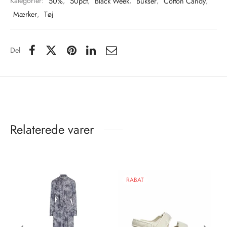
Kategorier:
50%
,
50pct
,
Black Week
,
Bukser
,
Cotton Candy
,
Mærker
,
Tøj
Del
Relaterede varer
RABAT