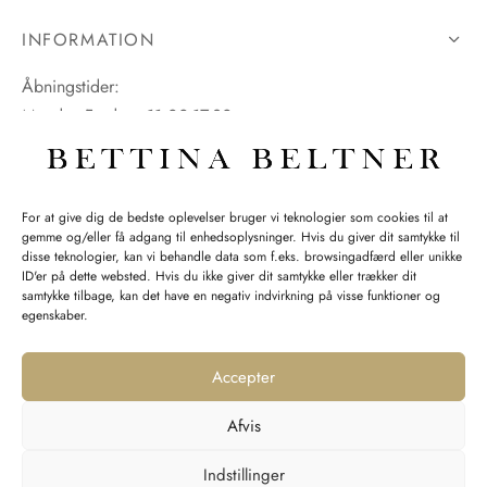
INFORMATION
Åbningstider:
Mandag-Fredag: 11.00-17.30
Lørdag: 11.00-15.00
For at give dig de bedste oplevelser bruger vi teknologier som cookies til at
gemme og/eller få adgang til enhedsoplysninger. Hvis du giver dit samtykke til
SPØRGSMÅL WEBORDRE
disse teknologier, kan vi behandle data som f.eks. browsingadfærd eller unikke
ID'er på dette websted. Hvis du ikke giver dit samtykke eller trækker dit
BUTIK BETTINA BELTNER
samtykke tilbage, kan det have en negativ indvirkning på visse funktioner og
egenskaber.
Accepter
Afvis
Returnering
Indstillinger
Handelsvilkår