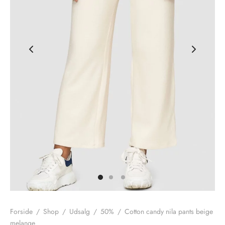
nhagen Shoes
igans
læder
ne Studios
er
ie
amia
r
eloo
té Essentiel
uits
noer
o
r
Forside
/
Shop
/
Udsalg
/
50%
/
Cotton candy nila pants beige
 Cruz
rdele
melange