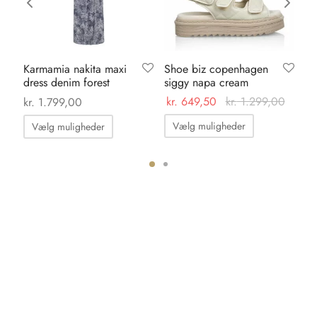
Karmamia nakita maxi
Shoe biz copenhagen
Ka
dress denim forest
siggy napa cream
da
kr.
649,50
kr.
1.299,00
kr.
1.799,00
kr.
Dette
Dette
Vælg muligheder
Vælg muligheder
vare
vare
har
har
flere
flere
varianter.
varianter.
Mulighedern
Mulighederne
kan
kan
vælges
vælges
på
på
varesiden
varesiden