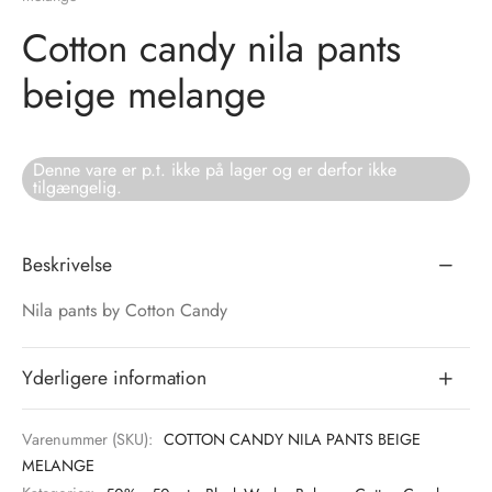
Cotton candy nila pants
tröm
s
beige melange
nalsin
ter
numb
Denne vare er p.t. ikke på lager og er derfor ikke
tilgængelig.
 Biz Copenhagen
shirts
e Schnoor
e
Beskrivelse
Nila pants by Cotton Candy
es from the atelier
ts
-50%
n Pioneers
Yderligere information
Varenummer (SKU):
COTTON CANDY NILA PANTS BEIGE
MELANGE