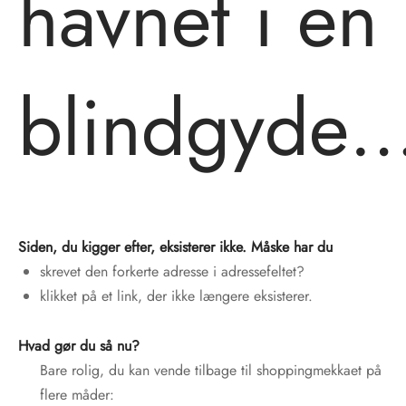
havnet i en
tröm
s
nalsin
ter
blindgyde
numb
 Biz Copenhagen
shirts
e Schnoor
e
Siden, du kigger efter, eksisterer ikke. Måske har du
es from the atelier
ts
-50%
skrevet den forkerte adresse i adressefeltet?
klikket på et link, der ikke længere eksisterer.
n Pioneers
Hvad gør du så nu?
Bare rolig, du kan vende tilbage til shoppingmekkaet på
flere måder: