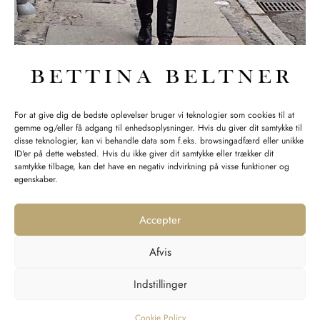
IKKE-KATEGORISERET
For at give dig de bedste oplevelser bruger vi teknologier som cookies til at
Om
gemme og/eller få adgang til enhedsoplysninger. Hvis du giver dit samtykke til
disse teknologier, kan vi behandle data som f.eks. browsingadfærd eller unikke
By
designrus
on
11. juli 2014
ID'er på dette websted. Hvis du ikke giver dit samtykke eller trækker dit
samtykke tilbage, kan det have en negativ indvirkning på visse funktioner og
Om Butik Bettina Beltner Bettina Beltner Jeg ønsker at skabe
egenskaber.
nogle rammer i butikken, som afspejler …
Accepter
Afvis
Indstillinger
INFORMATION
Cookie Policy