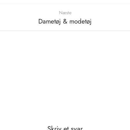
Næste
Dametøj & modetøj
Skriv et svar