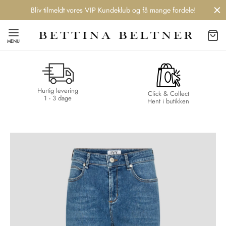
Bliv tilmeldt vores VIP Kundeklub og få mange fordele!
MENU
Hurtig levering
Back
Back
Back
Back
Click & Collect
1 - 3 dage
Hent i butikken
NDS
/ STYLES
 / STØVLER
ESSORIES
 DAY
re
er
uche
r
aler
edragt
ter
ker
nhagen Muse
er
er
r