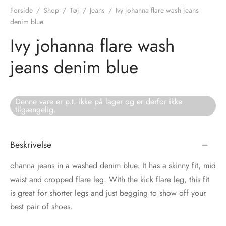
Forside
/
Shop
/
Tøj
/
Jeans
/
Ivy johanna flare wash jeans
tröm
s
denim blue
Ivy johanna flare wash
nalsin
ter
jeans denim blue
numb
 Biz Copenhagen
shirts
Denne vare er p.t. ikke på lager og er derfor ikke
tilgængelig.
e Schnoor
e
Beskrivelse
es from the atelier
ts
-50%
ohanna jeans in a washed denim blue. It has a skinny fit, mid
n Pioneers
waist and cropped flare leg. With the kick flare leg, this fit
is great for shorter legs and just begging to show off your
best pair of shoes.