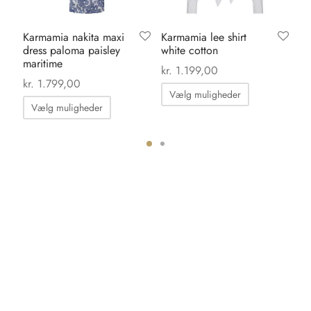
Karmamia nakita maxi
Karmamia lee shirt
Or
dress paloma paisley
white cotton
da
maritime
kr
kr.
1.199,00
kr.
1.799,00
Dette
Vælg muligheder
Dette
vare
Vælg muligheder
vare
har
har
flere
flere
ter.
varianter.
varianter.
hederne
Mulighedern
Mulighederne
kan
kan
s
vælges
vælges
på
på
iden
varesiden
varesiden