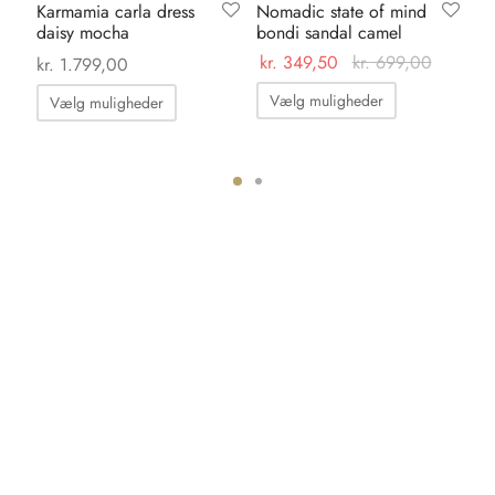
Karmamia carla dress
Nomadic state of mind
Ka
daisy mocha
bondi sandal camel
dr
ma
kr.
349,50
kr.
699,00
kr.
1.799,00
kr.
Dette
Dette
Vælg muligheder
Vælg muligheder
vare
vare
har
har
flere
flere
varianter.
varianter.
Mulighedern
Mulighederne
kan
kan
vælges
vælges
på
på
varesiden
varesiden