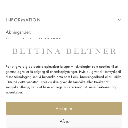
INFORMATION
Åbningstider:
Mandag-Fredag: 11.00-17.30
Lørdag: 11.00-15.00
For at give dig de bedste oplevelser bruger vi teknologier som cookies til at
gemme og/eller få adgang til enhedsoplysninger. Hvis du giver dit samtykke til
SPØRGSMÅL WEBORDRE
disse teknologier, kan vi behandle data som f.eks. browsingadfærd eller unikke
ID'er på dette websted. Hvis du ikke giver dit samtykke eller trækker dit
BUTIK BETTINA BELTNER
samtykke tilbage, kan det have en negativ indvirkning på visse funktioner og
egenskaber.
Accepter
Afvis
Returnering