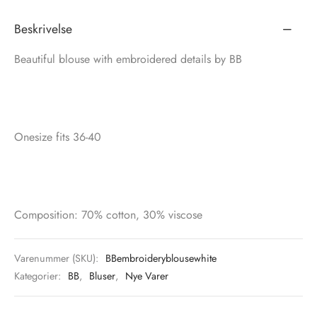
Beskrivelse
tröm
s
Beautiful blouse with embroidered details by BB
nalsin
ter
numb
 Biz Copenhagen
shirts
Onesize fits 36-40
e Schnoor
e
es from the atelier
ts
-50%
Composition: 70% cotton, 30% viscose
n Pioneers
Varenummer (SKU):
BBembroideryblousewhite
Kategorier:
BB
,
Bluser
,
Nye Varer