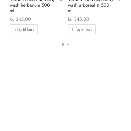
Verden hand and body
Verden hand and body
Li
wash herbanum 500
wash arborealist 500
pi
ml
ml
kr
kr.
345,00
kr.
345,00
Tilføj til kurv
Tilføj til kurv
ter.
hederne
s
iden