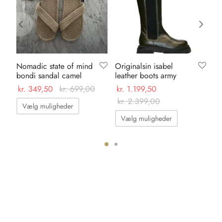
Nomadic state of mind
Originalsin isabel
Ka
bondi sandal camel
leather boots army
su
kr.
349,50
kr.
699,00
kr.
1.199,50
kr.
Dette
kr.
2.399,00
Vælg muligheder
Dette
vare
Vælg muligheder
vare
har
har
flere
flere
varianter.
ter.
varianter.
Mulighederne
hederne
Mulighedern
kan
kan
vælges
s
vælges
på
på
varesiden