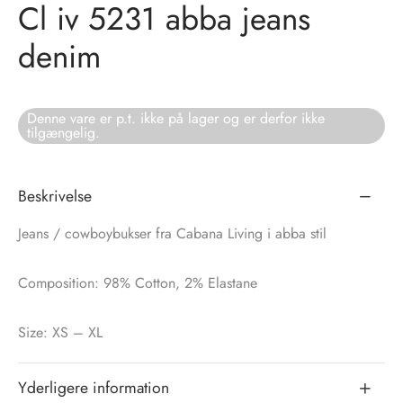
Cl iv 5231 abba jeans
tröm
s
denim
nalsin
ter
Denne vare er p.t. ikke på lager og er derfor ikke
numb
tilgængelig.
 Biz Copenhagen
shirts
Beskrivelse
e Schnoor
e
Jeans / cowboybukser fra Cabana Living i abba stil
es from the atelier
ts
-50%
Composition: 98% Cotton, 2% Elastane
n Pioneers
Size: XS – XL
Yderligere information